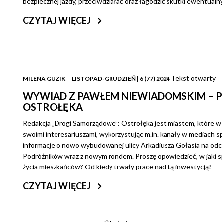
bezpiecznej jazdy, przeciwdziałać oraz łagodzić skutki ewentualn
CZYTAJ WIĘCEJ
Tekst otwarty
MILENA GUZIK
LISTOPAD-GRUDZIEŃ | 6 (77) 2024
WYWIAD Z PAWŁEM NIEWIADOMSKIM – 
OSTROŁĘKA
Redakcja „Drogi Samorządowe”: Ostrołęka jest miastem, które w 
swoimi interesariuszami, wykorzystując m.in. kanały w mediach 
informacje o nowo wybudowanej ulicy Arkadiusza Gołasia na odci
Podróżników wraz z nowym rondem. Proszę opowiedzieć, w jaki sp
życia mieszkańców? Od kiedy trwały prace nad tą inwestycją?
CZYTAJ WIĘCEJ