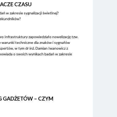
LACZE CZASU
dań w zakresie sygnalizacji świetlnej?
 sekundników?
wo Infrastruktury zapowiedziało nowelizację tzw.
e warunki techniczne dla znaków i sygnałów
pertów, w tym dr inż. Damian Iwanowicz z
opowiada o swoich wynikach badań w zakresie
OG GADŻETÓW – CZYM