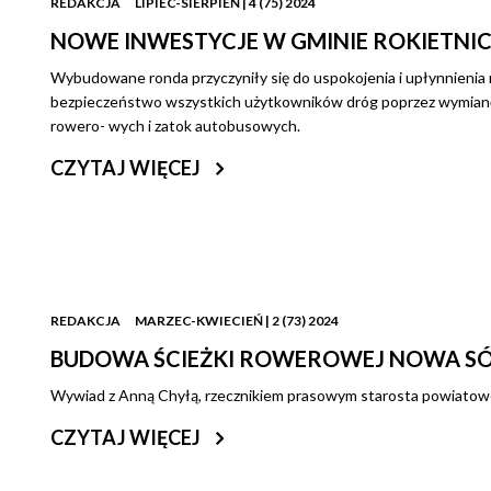
REDAKCJA
LIPIEC-SIERPIEŃ | 4 (75) 2024
NOWE INWESTYCJE W GMINIE ROKIETNI
Wybudowane ronda przyczyniły się do uspokojenia i upłynnienia
bezpieczeństwo wszystkich użytkowników dróg poprzez wymianę
rowero- wych i zatok autobusowych.
CZYTAJ WIĘCEJ
REDAKCJA
MARZEC-KWIECIEŃ | 2 (73) 2024
BUDOWA ŚCIEŻKI ROWEROWEJ NOWA SÓL
Wywiad z Anną Chyłą, rzecznikiem prasowym starosta powiatow
CZYTAJ WIĘCEJ