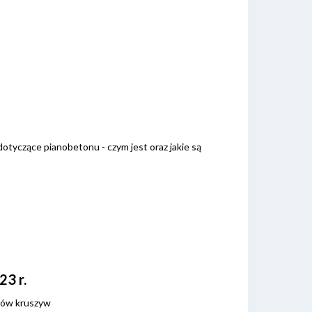
tyczące pianobetonu - czym jest oraz jakie są
23 r.
tów kruszyw