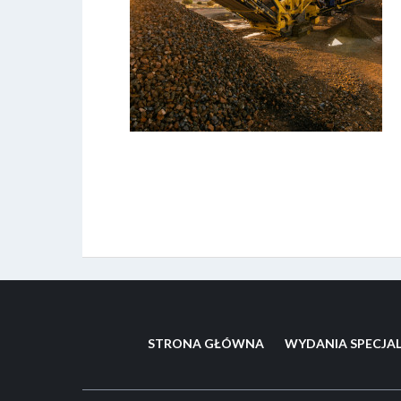
STRONA GŁÓWNA
WYDANIA SPECJA