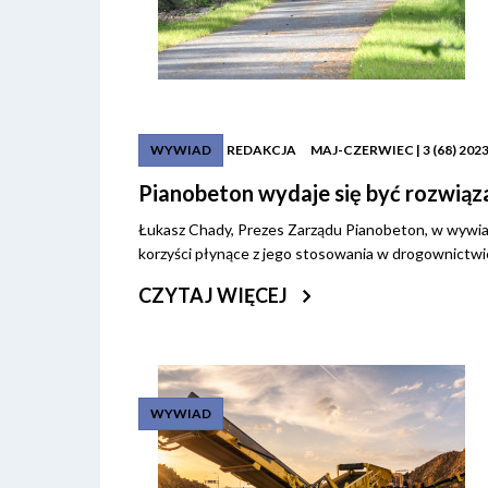
REDAKCJA
MAJ-CZERWIEC | 3 (68) 202
WYWIAD
Pianobeton wydaje się być rozwią
Łukasz Chady, Prezes Zarządu Pianobeton, w wywiad
korzyści płynące z jego stosowania w drogownictwi
CZYTAJ WIĘCEJ
WYWIAD