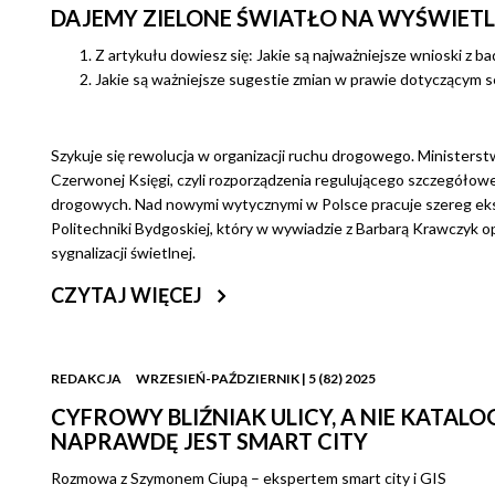
DAJEMY ZIELONE ŚWIATŁO NA WYŚWIET
Z artykułu dowiesz się: Jakie są najważniejsze wnioski z ba
Jakie są ważniejsze sugestie zmian w prawie dotyczącym
Szykuje się rewolucja w organizacji ruchu drogowego. Ministerst
Czerwonej Księgi, czyli rozporządzenia regulującego szczegółow
drogowych. Nad nowymi wytycznymi w Polsce pracuje szereg eks
Politechniki Bydgoskiej, który w wywiadzie z Barbarą Krawczyk 
sygnalizacji świetlnej.
CZYTAJ WIĘCEJ
REDAKCJA
WRZESIEŃ-PAŹDZIERNIK | 5 (82) 2025
CYFROWY BLIŹNIAK ULICY, A NIE KATAL
NAPRAWDĘ JEST SMART CITY
Rozmowa z Szymonem Ciupą – ekspertem smart city i GIS