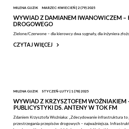
MILENA GUZIK
MARZEC-KWIECIEŃ | 2 (79) 2025
WYWIAD Z DAMIANEM IWANOWICZEM – KU
DROGOWEGO
Zielone/Czerwone – dla kierowcy dwa sygnały, dla inżyniera złoż
CZYTAJ WIĘCEJ
MILENA GUZIK
STYCZEŃ-LUTY | 1 (78) 2025
WYWIAD Z KRZYSZTOFEM WOŹNIAKIEM 
PUBLICYSTYKI DS. ANTENY W TOK FM
Zdaniem Krzysztofa Woźniaka: „Zdecydowanie infrastruktura to 
przestrzegania przepisów drogowych – najważniejsza. Infrastru