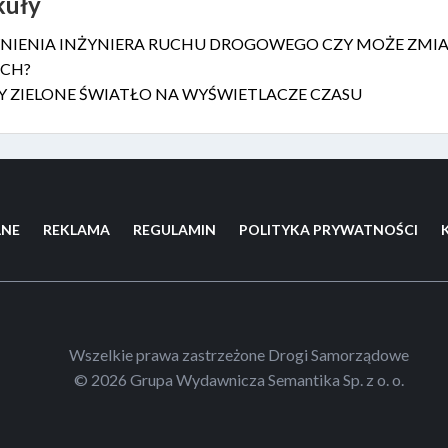
kuły
NIENIA INŻYNIERA RUCHU DROGOWEGO CZY MOŻE ZMI
CH?
 ZIELONE ŚWIATŁO NA WYŚWIETLACZE CZASU
LNE
REKLAMA
REGULAMIN
POLITYKA PRYWATNOŚCI
Wszelkie prawa zastrzeżone Drogi Samorządowe
© 2026 Grupa Wydawnicza Semantika Sp. z o. o.