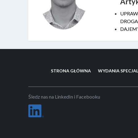
Arty
UPRAW
DROGA
DAJEMY
STRONA GŁÓWNA
WYDANIA SPECJA
Śledz nas na LinkedIn i Facebooku