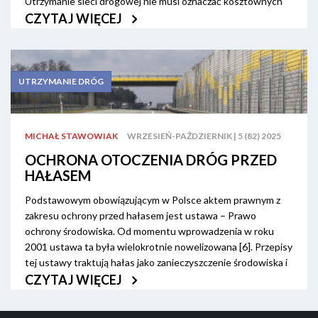
Utrzymanie sieci drogowej nie musi oznaczać kosztownych
przebudów. Coraz częściej sięgamy po rozwiązania, które są
CZYTAJ WIĘCEJ
szybkie, trwałe i ekonomiczne. Jednym z nich są nakładki
asfaltowe – prosta metoda na przywrócenie funkcjonalności
nawierzchni bez ingerencji w całą konstrukcję drogi.
Kluczową rolę odgrywa tu mieszanka mineralno-asfaltowa
UTRZYMANIE DRÓG
SMA 16 JENA, która sprawdza się nie tylko jako materiał do
nakładek, ale również w nowych nawierzchniach. Trwałość,
odporność i wszechstronność sprawiają, że SMA 16 JENA
MICHAŁ STAWOWIAK
WRZESIEŃ-PAŹDZIERNIK | 5 (82) 2025
staje się standardem w nowoczesnym utrzymaniu dróg.
OCHRONA OTOCZENIA DRÓG PRZED
Wniniejszym artykule wskażemy przykłady zastosowań
HAŁASEM
technologii SMA16 JENA, które sprawdziły się w praktyce.
Podstawowym obowiązującym w Polsce aktem prawnym z
zakresu ochrony przed hałasem jest ustawa – Prawo
ochrony środowiska. Od momentu wprowadzenia w roku
2001 ustawa ta była wielokrotnie nowelizowana [6]. Przepisy
tej ustawy traktują hałas jako zanieczyszczenie środowiska i
dlatego przyjmują takie same ogólne zasady, obowiązki i
CZYTAJ WIĘCEJ
formy postępowania jak w pozostałych działach ochrony
środowiska. Ustawa nakłada obowiązek tworzenia