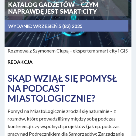
KATALOG GADŻETÓW – CZYM
NAPRAWDĘ JEST SMART CITY
WYDANIE:
WRZESIEŃ 5 (82) 2025
Rozmowa z Szymonem Ciupą – ekspertem smart city i GIS
REDAKCJA
SKĄD WZIĄŁ SIĘ POMYSŁ
NA PODCAST
MIASTOLOGICZNIE?
Pomysł na MiastoLogicznie zrodził się naturalnie – z
rozmów, które prowadziliśmy między sobą podczas
konferencji czy wspólnych projektów (jak np. podczas
pracy nad Podręcznikiem dla Samorządów: Zarządzanie