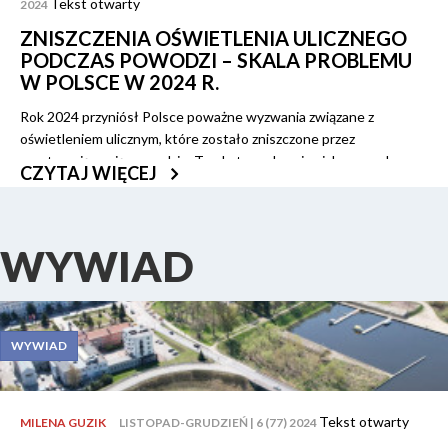
Tekst otwarty
2024
ZNISZCZENIA OŚWIETLENIA ULICZNEGO
PODCZAS POWODZI – SKALA PROBLEMU
W POLSCE W 2024 R.
Rok 2024 przyniósł Polsce poważne wyzwania związane z
oświetleniem ulicznym, które zostało zniszczone przez
przetaczające się powodzie. Te ekstremalne zjawiska pogodowe,
CZYTAJ WIĘCEJ
będące efektem zmian klimatycznych, nie tylko zagrażają
bezpieczeństwu mieszkańców, ale także powodują ogromne
straty w infrastrukturze, zarówno miejskiej, jak i wiejskiej.
WYWIAD
WYWIAD
Tekst otwarty
MILENA GUZIK
LISTOPAD-GRUDZIEŃ | 6 (77) 2024