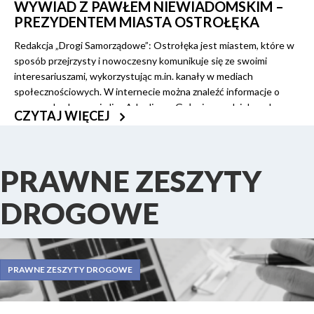
WYWIAD Z PAWŁEM NIEWIADOMSKIM –
PREZYDENTEM MIASTA OSTROŁĘKA
Redakcja „Drogi Samorządowe”: Ostrołęka jest miastem, które w
sposób przejrzysty i nowoczesny komunikuje się ze swoimi
interesariuszami, wykorzystując m.in. kanały w mediach
społecznościowych. W internecie można znaleźć informacje o
nowo wybudowanej ulicy Arkadiusza Gołasia na odcinku od
CZYTAJ WIĘCEJ
skrzyżowania z ulicami Sadową i Podróżników wraz z nowym
rondem. Proszę opowiedzieć, w jaki sposób ta inwestycja
przyczynia się do polepszenia życia mieszkańców? Od kiedy trwały
prace nad tą inwestycją?
PRAWNE ZESZYTY
DROGOWE
PRAWNE ZESZYTY DROGOWE