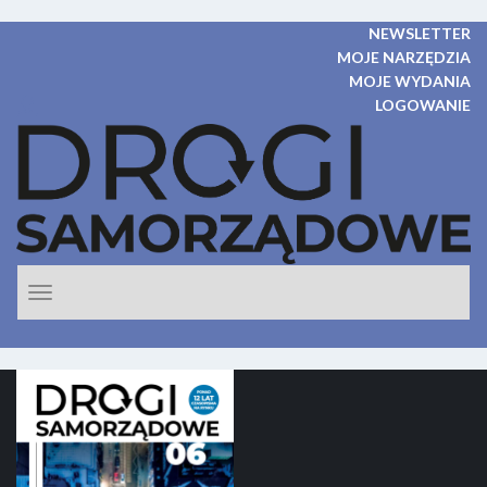
NEWSLETTER
MOJE NARZĘDZIA
MOJE WYDANIA
LOGOWANIE
Rozwiń
nawigacje