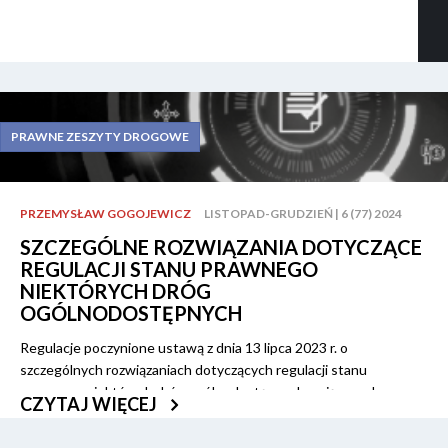
PRAWNE ZESZYTY DROGOWE
PRZEMYSŁAW GOGOJEWICZ
LISTOPAD-GRUDZIEŃ | 6 (77) 2024
SZCZEGÓLNE ROZWIĄZANIA DOTYCZĄCE
REGULACJI STANU PRAWNEGO
NIEKTÓRYCH DRÓG
OGÓLNODOSTĘPNYCH
Regulacje poczynione ustawą z dnia 13 lipca 2023 r. o
szczególnych rozwiązaniach dotyczących regulacji stanu
prawnego niektórych dróg ogólnodostępnych mają na celu
CZYTAJ WIĘCEJ
ułatwienie nabywania przez gminy własności nieruchomości
pozostających w ich władaniu. Dotyczy to nieruchomości, które w