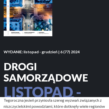
WYDANIE:
listopad - grudzień | 6 (77) 2024
DROGI
SAMORZĄDOWE
LISTOPAD -
GRUDZIEŃ
Tegoroczna jesień przyniosła szereg wyzwań związanych z
niszczycielskimi powodziami, które dotknęły wiele regionów