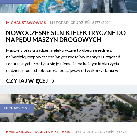
MICHAŁ STAWOWIAK
LISTOPAD-GRUDZIEŃ | 6 (77) 2024
NOWOCZESNE SILNIKI ELEKTRYCZNE DO
NAPĘDU MASZYN DROGOWYCH
Maszyny oraz urządzenia elektryczne to obecnie jedne z
najbardziej rozpowszechnionych rodzajów maszyn i urządzeń
technicznych. Spotyka się je niemalże na każdym kroku życia
codziennego. Ich obecność, począwszy od wykorzystania w
małych urządzeniach AGD, kończąc na ciężkich maszynach
CZYTAJ WIĘCEJ
drogowych, jest niekwestionowana.
TECHNOLOGIE
EMIL OKRASA
MARCIN PIETRASIK
LISTOPAD-GRUDZIEŃ | 6 (77)