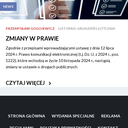
NEWS
PRZEMYSŁAW GOGOJEWICZ
LISTOPAD-GRUDZIEŃ | 6 (77) 2024
ZMIANY W PRAWIE
Zgodnie z przepisami wprowadzającymi ustawę z dnia 12 lipca
2024 r. Prawo komunikacji elektronicznej (t.j. Dz. U. z 2024 r., poz.
1222), które wchodzą w życie 10 listopada 2024 r., nastąpią
zmiany w ustawie o drogach publicznych.
CZYTAJ WIĘCEJ
STRONA GŁÓWNA
WYDANIA SPECJALNE
REKLAMA
REGULAMIN
POLITYKA PRYWATNOŚCI
KONTAKT