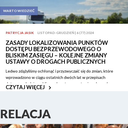
WARTO WIEDZIEĆ
PATRYCJA JASIK
LISTOPAD-GRUDZIEŃ | 6 (77) 2024
ZASADY LOKALIZOWANIA PUNKTÓW
DOSTĘPU BEZPRZEWODOWEGO O
BLISKIM ZASIĘGU – KOLEJNE ZMIANY
USTAWY O DROGACH PUBLICZNYCH
Ledwo zdążyliśmy ochłonąć i przyzwyczaić się do zmian, które
wprowadzono w ciągu ostatnich dwóch lat w przepisach
dotyczących dróg publicznych, w tym w ustawie o drogach
CZYTAJ WIĘCEJ
publicznych [1] oraz w przepisach wykonawczych [2], a już
ustawodawca szykuje kolejne zmiany. Na szczęście nie będzie ich
zbyt wiele.
RELACJA