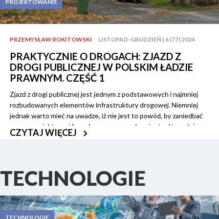
PROJEKTOWANIE
recesji gospodarczej może się okazać, że zapał Europejczyków do
zakupu aut elektrycznych nie tylko nie wzrośnie, ale sukcesywnie
będzie malał. Czy w związku z tym rozbudowa infrastruktury
ładowania elektryków ma szansę na realizację zgodnie z
PRZEMYSŁAW ROKITOWSKI
LISTOPAD-GRUDZIEŃ | 6 (77) 2024
założeniami unijnego rozporządzenia AFIR?
PRAKTYCZNIE O DROGACH: ZJAZD Z
DROGI PUBLICZNEJ W POLSKIM ŁADZIE
PRAWNYM. CZĘŚĆ 1
Zjazd z drogi publicznej jest jednym z podstawowych i najmniej
rozbudowanych elementów infrastruktury drogowej. Niemniej
jednak warto mieć na uwadze, iż nie jest to powód, by zaniedbać
proces projektowy i formalnoprawny w zakresie zjazdów z dróg
CZYTAJ WIĘCEJ
publicznych. Choć ustawa Prawo budowlane oraz inne ustawy i
rozporządzenia dotyczące infrastruktury kołowej skupiają się w
zdecydowanie szerszym zakresie na innych aspektach
budownictwa drogowego, to zawierają także zapisy regulujące
TECHNOLOGIE
połączenie dróg publicznych z nieruchomościami sąsiednimi do
pasa drogowego.
TECHNOLOGIE