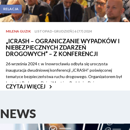
RELACJA
MILENA GUZIK
LISTOPAD-GRUDZIEŃ | 6 (77) 2024
„ICRASH – OGRANICZANIE WYPADKÓW I
NIEBEZPIECZNYCH ZDARZEŃ
DROGOWYCH” – Z KONFERENCJI
26 września 2024 r. w Inowrocławiu odbyła się uroczysta
inauguracja dwudniowej konferencji „iCRASH” poświęconej
tematyce bezpieczeństwa ruchu drogowego. Organizatorem był
Instytut Badawczy Dróg i Mostów. Redakcja „Dróg
CZYTAJ WIĘCEJ
Samorządowych” objęła wydarzenie patronatem medialnym, a
jedna z redaktorek miała przyjemność uczestniczyć w sesjach
osobiście.
NEWS