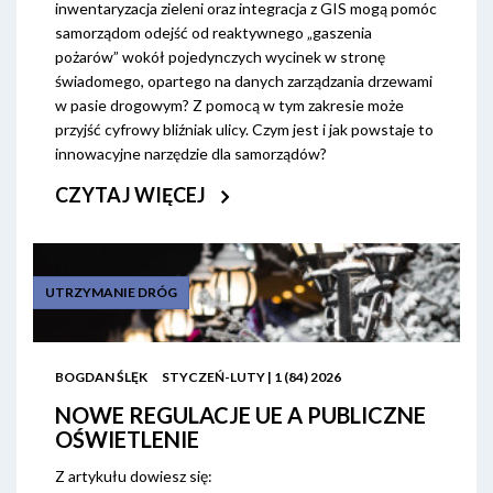
inwentaryzacja zieleni oraz integracja z GIS mogą pomóc
samorządom odejść od reaktywnego „gaszenia
pożarów” wokół pojedynczych wycinek w stronę
świadomego, opartego na danych zarządzania drzewami
w pasie drogowym? Z pomocą w tym zakresie może
przyjść cyfrowy bliźniak ulicy. Czym jest i jak powstaje to
innowacyjne narzędzie dla samorządów?
CZYTAJ WIĘCEJ
UTRZYMANIE DRÓG
BOGDAN ŚLĘK
STYCZEŃ-LUTY | 1 (84) 2026
NOWE REGULACJE UE A PUBLICZNE
OŚWIETLENIE
Z artykułu dowiesz się: