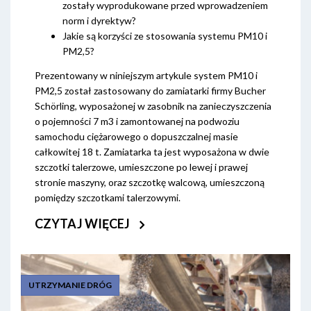
zostały wyprodukowane przed wprowadzeniem
norm i dyrektyw?
Jakie są korzyści ze stosowania systemu PM10 i
PM2,5?
Prezentowany w niniejszym artykule system PM10 i
PM2,5 został zastosowany do zamiatarki firmy Bucher
Schörling, wyposażonej w zasobnik na zanieczyszczenia
o pojemności 7 m3 i zamontowanej na podwoziu
samochodu ciężarowego o dopuszczalnej masie
całkowitej 18 t. Zamiatarka ta jest wyposażona w dwie
szczotki talerzowe, umieszczone po lewej i prawej
stronie maszyny, oraz szczotkę walcową, umieszczoną
pomiędzy szczotkami talerzowymi.
CZYTAJ WIĘCEJ
UTRZYMANIE DRÓG