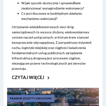
W jaki sposób skutecznie i sprawiedliwie
zwaloryzować wynagrodzenie wykonawcy?
Co jest kluczowe w bezbłędnym działaniu
mechanizmu waloryzacji?
Utrzymanie wielokilometrowych sieci dróg
samorządowych to wysoce złożony, wielowymiarowy
system naczyń połączonych, w którym krew stanowi
bezsprzecznie olej napędowy. Z perspektywy inżynierii
ruchu, logistyki miejskiej oraz ciągłości świadczenia
fundamentalnych usług publicznych zarządzanie
infrastrukturą drogową jest procesem ciągłym,
nieznającym przerw technologicznych ani okresów
przestoju.
CZYTAJ WIĘCEJ
PRAWNE ZESZYTY DROGOWE