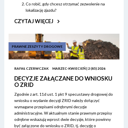
Co robić, gdy chcesz otrzymać zezwolenie na
lokalizację zjazdu?
CZYTAJ WIĘCEJ
PRAWNE ZESZYTY DROGOWE
RAFAŁ CZERWCZAK
MARZEC-KWIECIEŃ | 2 (85) 2026
DECYZJE ZAŁĄCZANE DO WNIOSKU
O ZRID
Zgodnie z art. 11d ust. 1 pkt 9 specustawy drogowej do
wniosku o wydanie decyzji ZRID należy dołączyć
wymagane przepisami odrębnymi decyzje
administracyjne. W aktualnym stanie prawnym przepisy
odrębne wskazują wprost dwie decyzje, które powinny
być załączone do wniosku o ZRID, tj. decyzję o