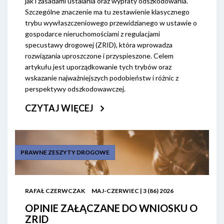
jak i zasadami ustalania oraz wypłaty odszkodowania.
Szczególne znaczenie ma tu zestawienie klasycznego
trybu wywłaszczeniowego przewidzianego w ustawie o
gospodarce nieruchomościami z regulacjami
specustawy drogowej (ZRID), która wprowadza
rozwiązania uproszczone i przyspieszone. Celem
artykułu jest uporządkowanie tych trybów oraz
wskazanie najważniejszych podobieństw i różnic z
perspektywy odszkodowawczej.
CZYTAJ WIĘCEJ
PRAWNE ZESZYTY DROGOWE
RAFAŁ CZERWCZAK
MAJ-CZERWIEC | 3 (86) 2026
OPINIE ZAŁĄCZANE DO WNIOSKU O
ZRID