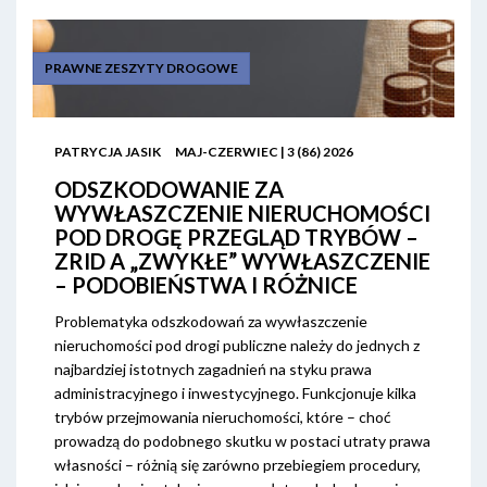
PRAWNE ZESZYTY DROGOWE
PATRYCJA JASIK
MAJ-CZERWIEC | 3 (86) 2026
ODSZKODOWANIE ZA
WYWŁASZCZENIE NIERUCHOMOŚCI
POD DROGĘ PRZEGLĄD TRYBÓW –
ZRID A „ZWYKŁE” WYWŁASZCZENIE
– PODOBIEŃSTWA I RÓŻNICE
Problematyka odszkodowań za wywłaszczenie
nieruchomości pod drogi publiczne należy do jednych z
najbardziej istotnych zagadnień na styku prawa
administracyjnego i inwestycyjnego. Funkcjonuje kilka
trybów przejmowania nieruchomości, które – choć
prowadzą do podobnego skutku w postaci utraty prawa
własności – różnią się zarówno przebiegiem procedury,