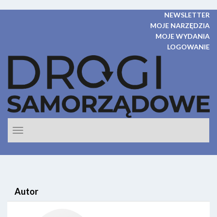
NEWSLETTER
MOJE NARZĘDZIA
MOJE WYDANIA
LOGOWANIE
Rozwiń
nawigacje
Autor