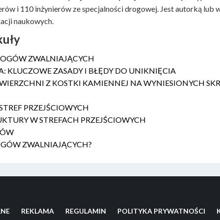
erów i 110 inżynierów ze specjalności drogowej. Jest autorką lub
acji naukowych.
kuły
PROGÓW ZWALNIAJĄCYCH
: KLUCZOWE ZASADY I BŁĘDY DO UNIKNIĘCIA
IERZCHNI Z KOSTKI KAMIENNEJ NA WYNIESIONYCH S
STREF PRZEJŚCIOWYCH
KTURY W STREFACH PRZEJŚCIOWYCH
GÓW
ROGÓW ZWALNIAJĄCYCH?
LNE
REKLAMA
REGULAMIN
POLITYKA PRYWATNOŚCI