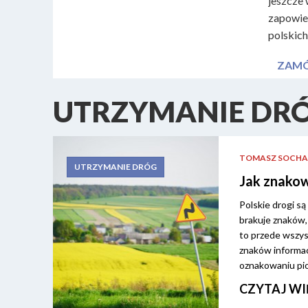
jeszcze 
zapowied
polskich
ZAMÓ
UTRZYMANIE DR
TOMASZ SOCHA
UTRZYMANIE DRÓG
Jak znakow
Polskie drogi s
brakuje znaków,
to przede wszys
znaków informac
oznakowaniu pi
CZYTAJ WI