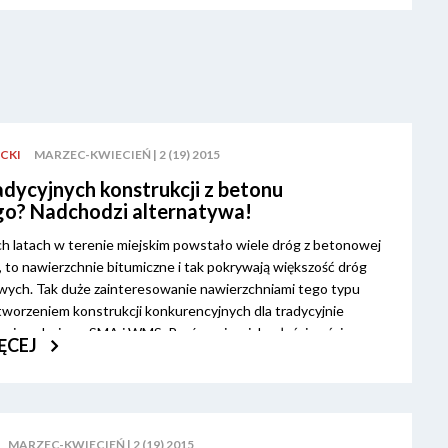
CKI
MARZEC-KWIECIEŃ | 2 (19) 2015
adycyjnych konstrukcji z betonu
go? Nadchodzi alternatywa!
h latach w terenie miejskim powstało wiele dróg z betonowej
, to nawierzchnie bitumiczne i tak pokrywają większość dróg
jowych. Tak duże zainteresowanie nawierzchniami tego typu
orzeniem konstrukcji konkurencyjnych dla tradycyjnie
ierzchni, np. SMA i WMS. Porównajmy ich właściwości.
ĘCEJ
MARZEC-KWIECIEŃ | 2 (19) 2015