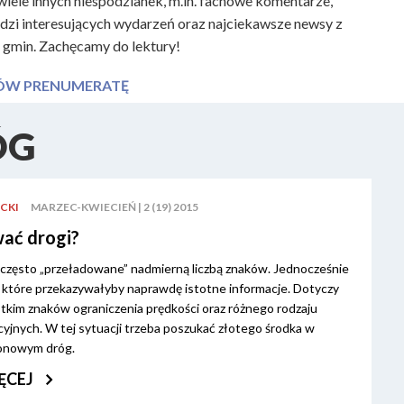
wiele innych niespodzianek, m.in. fachowe komentarze,
zi interesujących wydarzeń oraz najciekawsze newsy z
 gmin. Zachęcamy do lektury!
W PRENUMERATĘ
ÓG
CKI
MARZEC-KWIECIEŃ | 2 (19) 2015
ać drogi?
ą często „przeładowane” nadmierną liczbą znaków. Jednocześnie
 które przekazywałyby naprawdę istotne informacje. Dotyczy
tkim znaków ograniczenia prędkości oraz różnego rodzaju
yjnych. W tej sytuacji trzeba poszukać złotego środka w
onowym dróg.
ĘCEJ