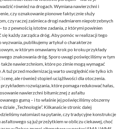
adzić również na drogach. Wymiana nawierzchni i
nie, czy oznakowanie pionowe faktycznie służy
om, czy raczej zaśmieca drogi nadmiarem niepotrzebnych
 to z pewnością istotne zadania, z którymi powinien
 się każdy zarządca dróg. Aby pomóc w realizacji tego
 wyzwania, publikujemy artykuł o charakterze
kowym, w którym omawiamy krok po kroku przykłady
owego znakowania dróg. Sporo uwagi poświęciliśmy w tym
 także nawierzchniom, które po zimie mogą wymagać
 A tuż przed modernizacją warto uwzględnić nie tylko ich
 i cenę, ale również stopień uciążliwości dla otoczenia.
przykładem rozwiązania, które pomaga redukować hałas,
tosowanie nawierzchni bitumicznej z asfaltu
wanego gumą – i to właśnie jej poświęciliśmy obszerny
w dziale „Technologie”. Kilkanaście stronic dalej
zieliśmy natomiast na pytanie, czy tradycyjne konstrukcje
 asfaltowego są już przeżytkiem w obliczu ciekawej, choć
szcze w Polsce znanej alternatywy w postaci SMA i WMS.