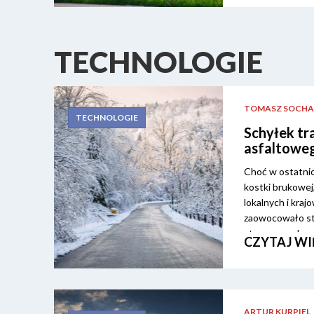
TECHNOLOGIE
TOMASZ SOCHA
TECHNOLOGIE
Schyłek tr
asfaltowe
Choć w ostatnic
kostki brukowej
lokalnych i kra
zaowocowało stw
stosowanych naw
CZYTAJ WI
ARTUR KURPIEL