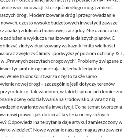
aknie więc innowacji, które już niedługo mogą zmienić
 naszych dróg. Modernizowanie dróg i przeprowadzanie
e nowych, często wysokobudżetowych inwestycji zawsze
ę z analizą zdolności finansowej zarządcy. Nie oznacza to
że zadłużenie wyklucza realizowanie dalszych planów. O
 obliczyć zindywidualizowany wskaźnik limitu wielkości
ia oraz zwiększyć limity i podwyższyć poziom ochrony JST,
 w „Prawnych zeszytach drogowych”. Problemy związane z
nwestycjami nie ograniczają się jednak jedynie do
w. Wiele trudności stwarza często także samo
wienie nowej drogi – szczególnie jeśli dotyczy terenów
przyrodniczo. Jak wiadomo, w takich sytuacjach konieczne
onanie oceny oddziaływania na środowisko, a wraz z nią
adzenie wariantowania inwestycji. Co na temat tworzenia
w mówi prawo i jak dobierać kryteria oceny różnych
w? Odpowiedzi na te pytania daje artykuł zamieszczony w
„Warto wiedzieć”. Nowe wydanie naszego magazynu zawiera