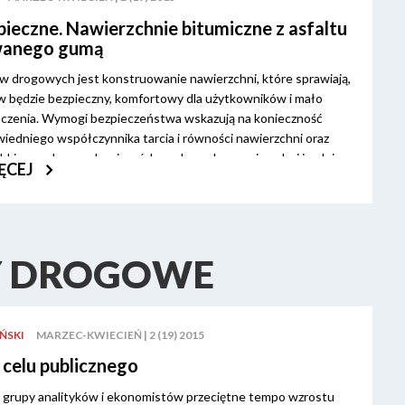
zpieczne. Nawierzchnie bitumiczne z asfaltu
wanego gumą
w drogowych jest konstruowanie nawierzchni, które sprawiają,
w będzie bezpieczny, komfortowy dla użytkowników i mało
toczenia. Wymogi bezpieczeństwa wskazują na konieczność
iedniego współczynnika tarcia i równości nawierzchni oraz
bkiego odprowadzania wód opadowych z powierzchni jezdni.
ĘCEJ
tarają się też zmniejszyć negatywny wpływ hałasu drogowego
tóry powstaje na styku opona – nawierzchnia. „Klasyczne”
rogowe o warstwach ścieralnych z betonu asfaltowego, betonu
styksu grysowego (SMA), asfaltu lanego itd. nie są jednak
względem tłumienia hałasu. Może więc pora zastosować
Y DROGOWE
 rozwiązania?
ŃSKI
MARZEC-KWIECIEŃ | 2 (19) 2015
 celu publicznego
grupy analityków i ekonomistów przeciętne tempo wzrostu