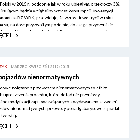
olski w 2015 r., podobnie jak w roku ubiegłym, przekroczy 3%.
izującym będzie wciąż silny wzrost konsumpcji i inwestycji.
ekonomista BZ WBK, przewiduje, że wzrost inwestycji w roku
a się na dość przyzwoitym poziomie, do czego przyczyni się
ektor publiczny. Inwestycje publiczne stanowią szczególną
ĘCEJ
, gdyż w ich przypadku bardziej niż korzyści finansowe
zyści społeczne i użytkowe, a ich służebny charakter wynika z
dstawowych i codziennych potrzeb ludności, jednostek
az instytucji.
ZYK
MARZEC-KWIECIEŃ | 2 (19) 2015
 pojazdów nienormatywnych
sądowe związane z przewozem nienormatywnym to efekt
ób uproszczenia procedur, które dotąd nie przyniosły
mimo modyfikacji zapisów związanych z wydawaniem zezwoleń
jazdów nienormatywnych, przewozy ponadgabarytowe są nadal
 kwestią.
ĘCEJ