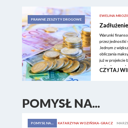
EWELINA MROZI
PRAWNE ZESZYTY DROGOWE
Zadłużenie
Warunki finanso
przez jednostki
Jednym z większ
obliczania mak
już w projekcie
wybudowanych i 
CZYTAJ WI
będą realizować
wyzwań w tym z
POMYSŁ NA...
KATARZYNA WOZIŃSKA-GRACZ
MARZEC
POMYSŁ NA...