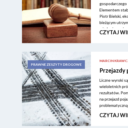
gospodarczego P
Elementem stabil
Piotr Bielski, 
bieżącym utrzym
między innymi s
CZYTAJ WI
grupę inwestycji
pożądane są kor
zaspokajania po
gospodarczych or
MARCIN KRAWC
PRAWNE ZESZYTY DROGOWE
Przejazdy
Liczne wyroki 
wieloletnich pr
rezultatów. Po
na przejazd po
problematyczną
CZYTAJ WI