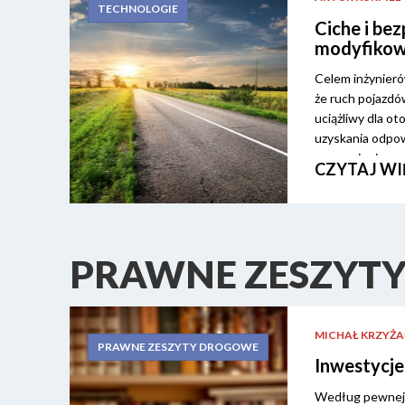
TECHNOLOGIE
Ciche i be
modyfiko
Celem inżynieró
że ruch pojazdó
uciążliwy dla o
uzyskania odpow
zapewnienia szy
CZYTAJ WI
Zarządcy dróg s
na otoczenie, k
nawierzchnie d
cementowego, ma
optymalne pod 
PRAWNE ZESZYT
niestandardowe
MICHAŁ KRZYŻA
PRAWNE ZESZYTY DROGOWE
Inwestycje
Według pewnej 