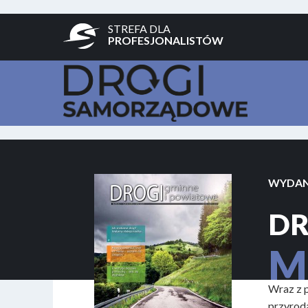
STREFA DLA
PROFESJONALISTÓW
WYDAN
DR
M
Wraz z p
przyrodą