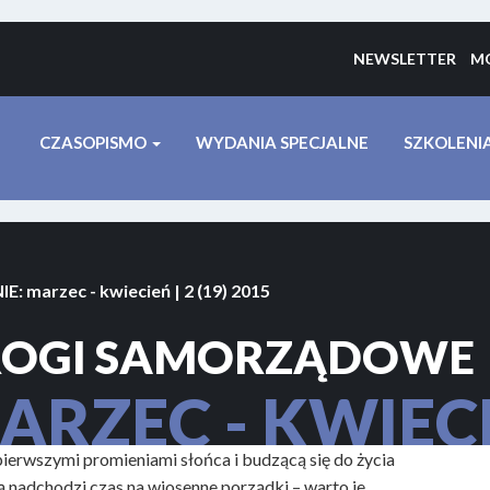
NEWSLETTER
MO
CZASOPISMO
WYDANIA SPECJALNE
SZKOLENI
IE:
marzec - kwiecień | 2 (19) 2015
OGI SAMORZĄDOWE
ARZEC - KWIEC
ierwszymi promieniami słońca i budzącą się do życia
 nadchodzi czas na wiosenne porządki – warto je