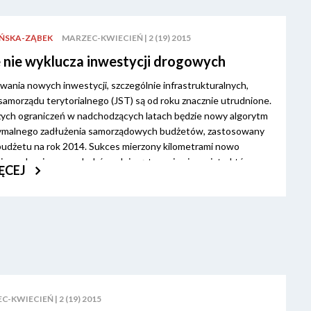
ŃSKA-ZĄBEK
MARZEC-KWIECIEŃ | 2 (19) 2015
 nie wyklucza inwestycji drogowych
wania nowych inwestycji, szczególnie infrastrukturalnych,
 samorządu terytorialnego (JST) są od roku znacznie utrudnione.
ych ograniczeń w nadchodzących latach będzie nowy algorytm
symalnego zadłużenia samorządowych budżetów, zastosowany
 budżetu na rok 2014. Sukces mierzony kilometrami nowo
zmodernizowanych dróg odniosą te gminy i powiaty, które
ĘCEJ
 politykę budżetową z pełną świadomością nowych szans i
akresie.
-KWIECIEŃ | 2 (19) 2015