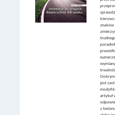
przeprow
sprawdze
kierowc
znaków –
zmierzyć
trudnego
poradni
prawidł
numerze
wymiany.
trwałość
Dobrym 
jest zas
modyfiko
artykuł 
odpowied
z betonu
słabo je