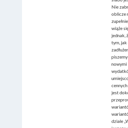
Nie zabr
oblicze
zupełni
wiąże si
jednak, 
tym, jak
zadłużen
piszemy
nowymi i
wydatkó
umiejsco
cennych 
jest dok
przeprow
wariantó
wariantó
dziale 