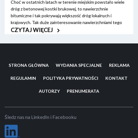
Choć w ostatnich latach w terenie miejskim powstało wiele
dróg z betonowej kostki brukowej, to nawierzchnie
bitumiczne i tak pokrywają większość dróg lokalnych i
krajowych. Tak duże zainteresowanie nawierzchniami tego
typu zaowocowało stworzeniem konstrukcji
CZYTAJ WIĘCEJ
konkurencyjnych dla tradycyjnie stosowanych nawierzchni,
np. SMA i WMS. Porównajmy ich właściwości.
STRONA GŁÓWNA
WYDANIA SPECJALNE
REKLAMA
REGULAMIN
POLITYKA PRYWATNOŚCI
KONTAKT
AUTORZY
PRENUMERATA
Śledz nas na LinkedIn i Facebooku