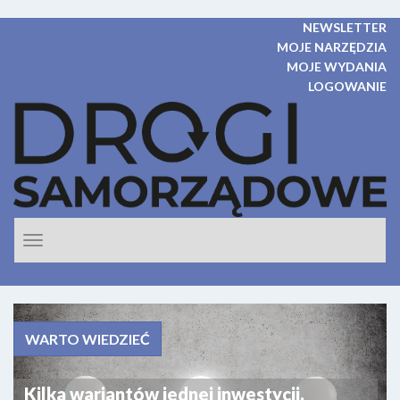
NEWSLETTER
MOJE NARZĘDZIA
MOJE WYDANIA
LOGOWANIE
Rozwiń
nawigacje
WARTO WIEDZIEĆ
Kilka wariantów jednej inwestycji.