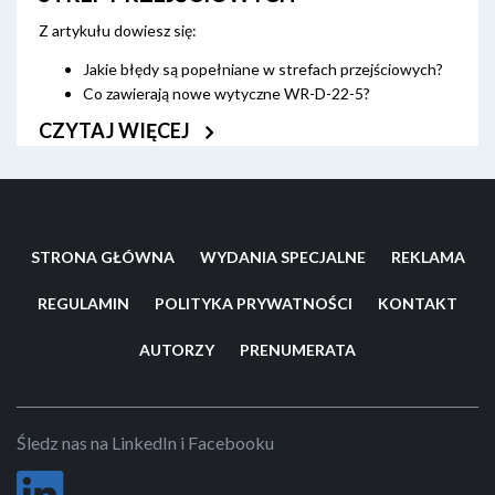
Z artykułu dowiesz się:
Jakie błędy są popełniane w strefach przejściowych?
Co zawierają nowe wytyczne WR-D-22-5?
CZYTAJ WIĘCEJ
Uspokojenie ruchu na odcinku wjazdu do małej miejscowości
wiąże się z takim zaprojektowaniem drogi tranzytowej, aby
zmiana prędkości z dużej na dozwoloną w obszarze
zabudowanym była dla kierujących pojazdami zrozumiała i
naturalna a jednocześnie, by szybki wjazd w teren
zabudowany był znacznie utrudniony. W tym celu stosuje się
STRONA GŁÓWNA
WYDANIA SPECJALNE
REKLAMA
różnorodne środki uspokojenia ruchu.
REGULAMIN
POLITYKA PRYWATNOŚCI
KONTAKT
AUTORZY
PRENUMERATA
Śledz nas na LinkedIn i Facebooku