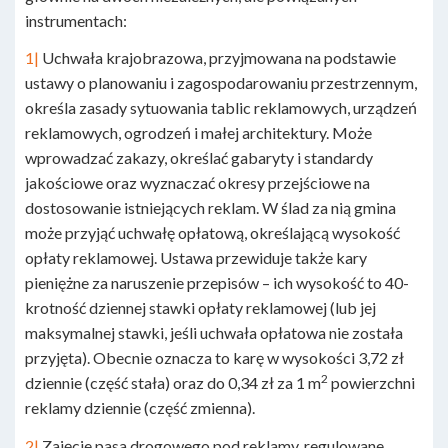
instrumentach:
1|
Uchwała krajobrazowa, przyjmowana na podstawie
ustawy o planowaniu i zagospodarowaniu przestrzennym,
określa zasady sytuowania tablic reklamowych, urządzeń
reklamowych, ogrodzeń i małej architektury. Może
wprowadzać zakazy, określać gabaryty i standardy
jakościowe oraz wyznaczać okresy przejściowe na
dostosowanie istniejących reklam. W ślad za nią gmina
może przyjąć uchwałę opłatową, określającą wysokość
opłaty reklamowej. Ustawa przewiduje także kary
pieniężne za naruszenie przepisów – ich wysokość to 40-
krotność dziennej stawki opłaty reklamowej (lub jej
maksymalnej stawki, jeśli uchwała opłatowa nie została
przyjęta). Obecnie oznacza to karę w wysokości 3,72 zł
2
dziennie (część stała) oraz do 0,34 zł za 1 m
powierzchni
reklamy dziennie (część zmienna).
2|
Zajęcie pasa drogowego pod reklamy, regulowane