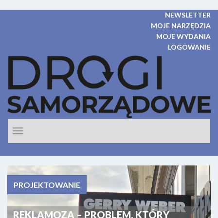
NEWSLETTER
MOJE NARZĘDZIA
MOJE WYDANIA
LOGOWANIE
Rozwiń
nawigacje
PROJEKTOWANIE
REKLAMOZA – PROBLEM, KTÓRY