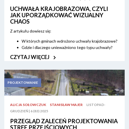
UCHWAŁA KRAJOBRAZOWA, CZYLI
JAK UPORZĄDKOWAĆ WIZUALNY
CHAOS
Z artykułu dowiesz się:
W których gminach wdrożono uchwały krajobrazowe?
Gdzie i dlaczego unieważniono tego typu uchwały?
CZYTAJ WIĘCEJ
Przepisy ustawy krajobrazowej funkcjonują od dziesięciu lat.
Wydaje się więc, że to dobry czas na podsumowanie działań
samorządów i przyjrzenie się, w jakich zakątkach Polski udało
się najlepiej wykonać zadanie i wprowadzić reguły dotyczące
reklam w przestrzeni publicznej.
PROJEKTOWANIE
ALICJA SOŁOWCZUK
STANISŁAW MAJER
LISTOPAD-
GRUDZIEŃ | 6 (83) 2025
PRZEGLĄD ZALECEŃ PROJEKTOWANIA
STREF PRZEJŚCIOWYCH