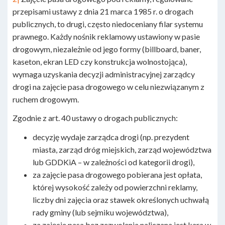
przepisami ustawy z dnia 21 marca 1985 r. o drogach
publicznych, to drugi, często niedoceniany filar systemu
prawnego. Każdy nośnik reklamowy ustawiony w pasie
drogowym, niezależnie od jego formy (billboard, baner,
kaseton, ekran LED czy konstrukcja wolnostojąca),
wymaga uzyskania decyzji administracyjnej zarządcy
drogi na zajęcie pasa drogowego w celu niezwiązanym z
ruchem drogowym.
Zgodnie z art. 40 ustawy o drogach publicznych:
decyzję wydaje zarządca drogi (np. prezydent
miasta, zarząd dróg miejskich, zarząd województwa
lub GDDKiA – w zależności od kategorii drogi),
za zajęcie pasa drogowego pobierana jest opłata,
której wysokość zależy od powierzchni reklamy,
liczby dni zajęcia oraz stawek określonych uchwałą
rady gminy (lub sejmiku województwa),
za zajęcie pasa bez zezwolenia naliczana jest kara w