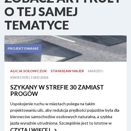
O TEJ SAMEJ
TEMATYCE
PROJEKTOWANIE
ALICJA SOŁOWCZUK
STANISŁAW MAJER
MARZEC-
KWIECIEŃ | 2 (85) 2026
SZYKANY W STREFIE 30 ZAMIAST
PROGÓW
Uspokojenie ruchu w miastach polega na takim
projektowaniu ulic, aby redukcja prędkości pojazdów była dla
kierowców samochodów osobowych naturalna, a szybka
jazda wyraźnie utrudniona. Szczególnie jest to istotne w
strefach 30. W tym celu stosuje się różnorodne środki
CZYTAJ WIĘCEJ