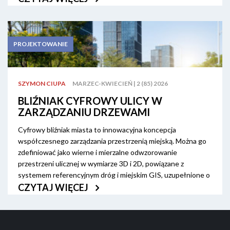
uspokojenia ruchu. W Polsce najczęściej wprowadza się progi
zwalniające, które jednak powodują nieprzyjemne odczucia
podczas przejazdu oraz wzrost hałasu i zanieczyszczenia w
najbliższym otoczeniu.
PROJEKTOWANIE
Z artykułu dowiesz się:
SZYMON CIUPA
MARZEC-KWIECIEŃ | 2 (85) 2026
BLIŹNIAK CYFROWY ULICY W
Jaki układ wysp w szykanie można zastosować w
ZARZĄDZANIU DRZEWAMI
strefie 30, by skutecznie zredukować prędkość?
Cyfrowy bliźniak miasta to innowacyjna koncepcja
Jakie szykany stosować w pobliżu przystanków
współczesnego zarządzania przestrzenią miejską. Można go
autobusowych i skrzyżowań trzywlotowych w strefie
zdefiniować jako wierne i mierzalne odwzorowanie
30?
przestrzeni ulicznej w wymiarze 3D i 2D, powiązane z
systemem referencyjnym dróg i miejskim GIS, uzupełnione o
narzędzia, które umożliwiają wykorzystanie danych w
CZYTAJ WIĘCEJ
codziennych procesach. Pozwala on organom
samorządowym na prowadzenie analiz, testowanie
scenariuszy rozwojowych, a także podejmowanie decyzji w