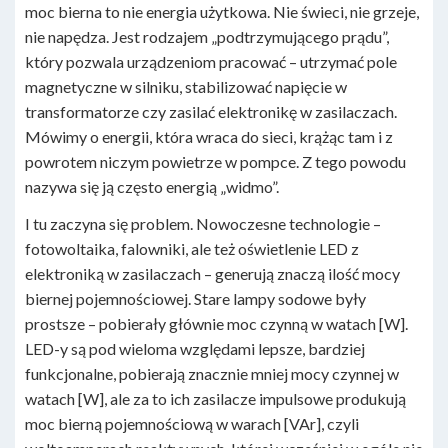
moc bierna to nie energia użytkowa. Nie świeci, nie grzeje,
nie napędza. Jest rodzajem „podtrzymującego prądu”,
który pozwala urządzeniom pracować – utrzymać pole
magnetyczne w silniku, stabilizować napięcie w
transformatorze czy zasilać elektronikę w zasilaczach.
Mówimy o energii, która wraca do sieci, krążąc tam i z
powrotem niczym powietrze w pompce. Z tego powodu
nazywa się ją często energią „widmo”.
I tu zaczyna się problem. Nowoczesne technologie –
fotowoltaika, falowniki, ale też oświetlenie LED z
elektroniką w zasilaczach – generują znaczą ilość mocy
biernej pojemnościowej. Stare lampy sodowe były
prostsze – pobierały głównie moc czynną w watach [W].
LED-y są pod wieloma względami lepsze, bardziej
funkcjonalne, pobierają znacznie mniej mocy czynnej w
watach [W], ale za to ich zasilacze impulsowe produkują
moc bierną pojemnościową w warach [VAr], czyli