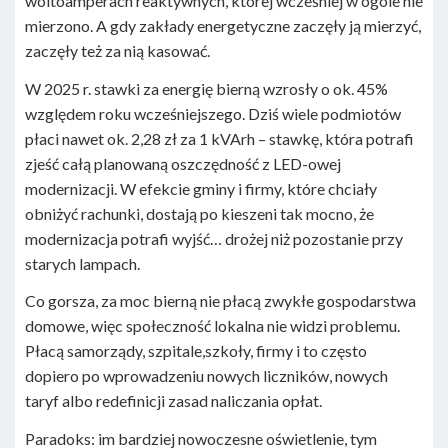
woltoamperach reaktywnych, której wcześniej w ogóle nie
mierzono. A gdy zakłady energetyczne zaczęły ją mierzyć,
zaczęły też za nią kasować.
W 2025 r. stawki za energię bierną wzrosły o ok. 45%
względem roku wcześniejszego. Dziś wiele podmiotów
płaci nawet ok. 2,28 zł za 1 kVArh – stawkę, która potrafi
zjeść całą planowaną oszczędność z LED-owej
modernizacji. W efekcie gminy i firmy, które chciały
obniżyć rachunki, dostają po kieszeni tak mocno, że
modernizacja potrafi wyjść… drożej niż pozostanie przy
starych lampach.
Co gorsza, za moc bierną nie płacą zwykłe gospodarstwa
domowe, więc społeczność lokalna nie widzi problemu.
Płacą samorządy, szpitale,szkoły, firmy i to często
dopiero po wprowadzeniu nowych liczników, nowych
taryf albo redefinicji zasad naliczania opłat.
Paradoks: im bardziej nowoczesne oświetlenie, tym