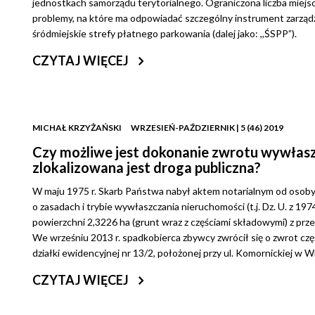
jednostkach samorządu terytorialnego. Ograniczona liczba miej
problemy, na które ma odpowiadać szczególny instrument zarząd
śródmiejskie strefy płatnego parkowania (dalej jako: ,,ŚSPP”).
CZYTAJ WIĘCEJ
MICHAŁ KRZYŻAŃSKI
WRZESIEŃ-PAŹDZIERNIK | 5 (46) 2019
Czy możliwe jest dokonanie zwrotu wywłasz
zlokalizowana jest droga publiczna?
W maju 1975 r. Skarb Państwa nabył aktem notarialnym od osoby fi
o zasadach i trybie wywłaszczania nieruchomości (t.j. Dz. U. z 1974
powierzchni 2,3226 ha (grunt wraz z częściami składowymi) z p
We wrześniu 2013 r. spadkobierca zbywcy zwrócił się o zwrot cz
działki ewidencyjnej nr 13/2, położonej przy ul. Komornickiej w W
CZYTAJ WIĘCEJ