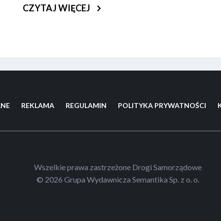
CZYTAJ WIĘCEJ
LNE
REKLAMA
REGULAMIN
POLITYKA PRYWATNOŚCI
Wszelkie prawa zastrzeżone Drogi Samorządowe
© 2026 Grupa Wydawnicza Semantika Sp. z o. o.