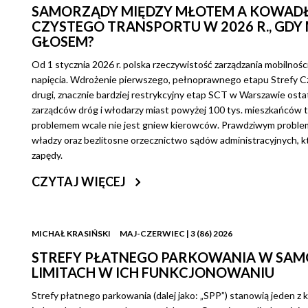
SAMORZĄDY MIĘDZY MŁOTEM A KOWADŁ
CZYSTEGO TRANSPORTU W 2026 R., GD
GŁOSEM?
Od 1 stycznia 2026 r. polska rzeczywistość zarządzania mobilnoś
napięcia. Wdrożenie pierwszego, pełnoprawnego etapu Strefy C
drugi, znacznie bardziej restrykcyjny etap SCT w Warszawie ostat
zarządców dróg i włodarzy miast powyżej 100 tys. mieszkańców t
problemem wcale nie jest gniew kierowców. Prawdziwym probleme
władzy oraz bezlitosne orzecznictwo sądów administracyjnych,
zapędy.
CZYTAJ WIĘCEJ
MICHAŁ KRASIŃSKI
MAJ-CZERWIEC | 3 (86) 2026
STREFY PŁATNEGO PARKOWANIA W SAMO
LIMITACH W ICH FUNKCJONOWANIU
Strefy płatnego parkowania (dalej jako: „SPP”) stanowią jeden 