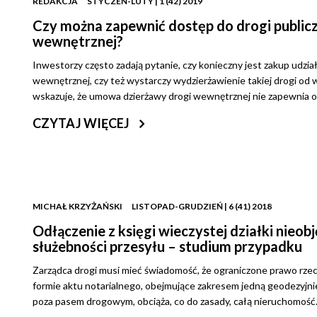
REDAKCJA
STYCZEŃ-LUTY | 1 (42) 2019
Czy można zapewnić dostęp do drogi publicz
wewnętrznej?
Inwestorzy często zadają pytanie, czy konieczny jest zakup udzia
wewnętrznej, czy też wystarczy wydzierżawienie takiej drogi od 
wskazuje, że umowa dzierżawy drogi wewnętrznej nie zapewnia o
CZYTAJ WIĘCEJ
MICHAŁ KRZYŻAŃSKI
LISTOPAD-GRUDZIEŃ | 6 (41) 2018
Odłączenie z księgi wieczystej działki nie
służebności przesyłu – studium przypadku
Zarządca drogi musi mieć świadomość, że ograniczone prawo rz
formie aktu notarialnego, obejmujące zakresem jedną geodezyjni
poza pasem drogowym, obciąża, co do zasady, całą nieruchomość