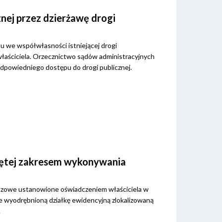
nej przez dzierżawę drogi
łu we współwłasności istniejącej drogi
właściciela. Orzecznictwo sądów administracyjnych
dpowiedniego dostępu do drogi publicznej.
objętej zakresem wykonywania
eczowe ustanowione oświadczeniem właściciela w
e wyodrębnioną działkę ewidencyjną zlokalizowaną
.