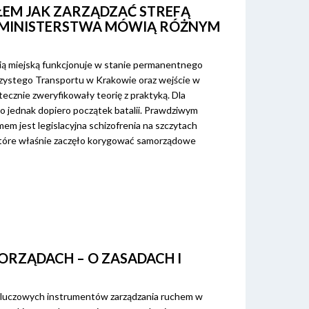
EM JAK ZARZĄDZAĆ STREFĄ
Y MINISTERSTWA MÓWIĄ RÓŻNYM
cią miejską funkcjonuje w stanie permanentnego
zystego Transportu w Krakowie oraz wejście w
ecznie zweryfikowały teorię z praktyką. Dla
o jednak dopiero początek batalii. Prawdziwym
m jest legislacyjna schizofrenia na szczytach
 które właśnie zaczęło korygować samorządowe
RZĄDACH – O ZASADACH I
z kluczowych instrumentów zarządzania ruchem w