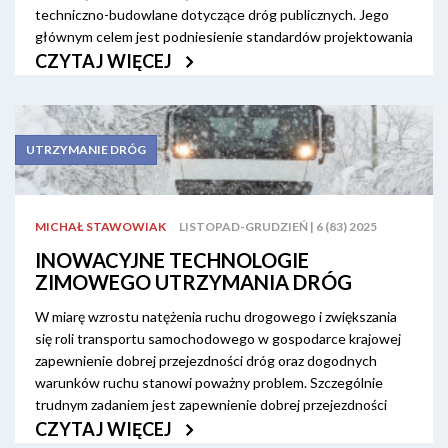
techniczno-budowlane dotyczące dróg publicznych. Jego
głównym celem jest podniesienie standardów projektowania
i budowy dróg publicznych oraz podniesienie
CZYTAJ WIĘCEJ
bezpieczeństwa w ruchu drogowym.
UTRZYMANIE DRÓG
MICHAŁ STAWOWIAK
LISTOPAD-GRUDZIEŃ | 6 (83) 2025
INOWACYJNE TECHNOLOGIE
ZIMOWEGO UTRZYMANIA DRÓG
W miarę wzrostu natężenia ruchu drogowego i zwiększania
się roli transportu samochodowego w gospodarce krajowej
zapewnienie dobrej przejezdności dróg oraz dogodnych
warunków ruchu stanowi poważny problem. Szczególnie
trudnym zadaniem jest zapewnienie dobrej przejezdności
dróg w okresie zimowym. Jednak dzięki wdrożeniu
CZYTAJ WIĘCEJ