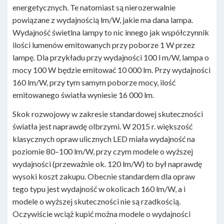
energetycznych. Te natomiast są nierozerwalnie
powiązane z wydajnością lm/W, jakie ma dana lampa.
Wydajność świetlna lampy to nic innego jak współczynnik
ilości lumenów emitowanych przy poborze 1 W przez
lampę. Dla przykładu przy wydajności 100 l m/W, lampa o
mocy 100 W będzie emitować 10 000 lm. Przy wydajności
160 lm/W, przy tym samym poborze mocy, ilość
emitowanego światła wyniesie 16 000 lm.
Skok rozwojowy w zakresie standardowej skuteczności
światła jest naprawdę olbrzymi. W 2015 r. większość
klasycznych opraw ulicznych LED miała wydajność na
poziomie 80–100 lm/W, przy czym modele o wyższej
wydajności (przeważnie ok. 120 lm/W) to był naprawdę
wysoki koszt zakupu. Obecnie standardem dla opraw
tego typu jest wydajność w okolicach 160 lm/W, a i
modele o wyższej skuteczności nie są rzadkością.
Oczywiście wciąż kupić można modele o wydajności