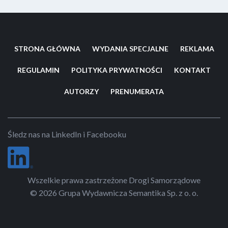
nowoczesnych technik zimowego utrzymania dróg coraz
częściej istnieje możliwość uzyskania przejezdności zbliżonej
do warunków letnich.
STRONA GŁÓWNA
WYDANIA SPECJALNE
REKLAMA
REGULAMIN
POLITYKA PRYWATNOŚCI
KONTAKT
AUTORZY
PRENUMERATA
Śledz nas na LinkedIn i Facebooku
Wszelkie prawa zastrzeżone Drogi Samorządowe
© 2026 Grupa Wydawnicza Semantika Sp. z o. o.