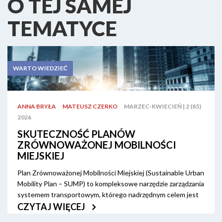
O TEJ SAMEJ
TEMATYCE
WARTO WIEDZIEĆ
ANNA BRYŁA
MATEUSZ CZERKO
MARZEC-KWIECIEŃ | 2 (85)
2026
SKUTECZNOŚĆ PLANÓW
ZRÓWNOWAŻONEJ MOBILNOŚCI
MIEJSKIEJ
Plan Zrównoważonej Mobilności Miejskiej (Sustainable Urban
Mobility Plan – SUMP) to kompleksowe narzędzie zarządzania
systemem transportowym, którego nadrzędnym celem jest
integracja działań wielu podmiotów. Zgodnie z
CZYTAJ WIĘCEJ
obowiązującymi wytycznymi SUMP opiera się na 12 zasadach