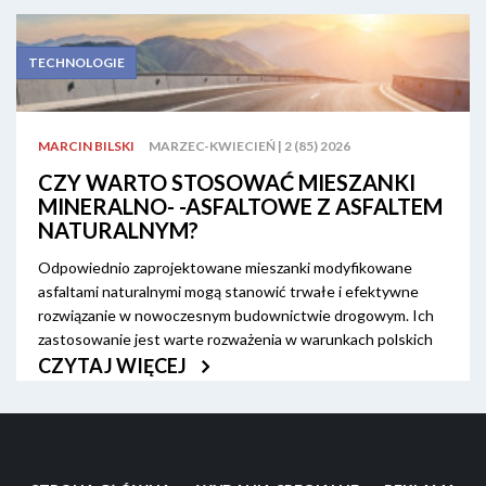
obejmujących m.in. określenie celów, monitorowanie
wyników, uwzględnienie wszystkich gałęzi transportu i
współpracę między uczestnikami – od władz samorządu po
TECHNOLOGIE
mieszkańców. Czy warto je wdrażać?
MARCIN BILSKI
MARZEC-KWIECIEŃ | 2 (85) 2026
Z artykułu dowiesz się:
CZY WARTO STOSOWAĆ MIESZANKI
MINERALNO- -ASFALTOWE Z ASFALTEM
Jaki jest przykład wdrożenia SUMP?
NATURALNYM?
Jakie są korzyści społeczne i ekonomiczne z
Odpowiednio zaprojektowane mieszanki modyfikowane
implementacji SUMP?
asfaltami naturalnymi mogą stanowić trwałe i efektywne
rozwiązanie w nowoczesnym budownictwie drogowym. Ich
zastosowanie jest warte rozważenia w warunkach polskich
ze względu na stale wzrastające obciążenie dróg ruchem oraz
CZYTAJ WIĘCEJ
potrzebę zwiększania trwałości nawierzchni drogowych.
Z artykułu dowiesz się: