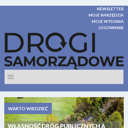
NEWSLETTER
MOJE NARZĘDZIA
MOJE WYDANIA
LOGOWANIE
Rozwiń
nawigacje
WARTO WIEDZIEĆ
WŁASNOŚĆ DRÓG PUBLICZNYCH A