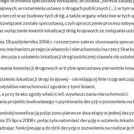
nego brzmienia specustawy wskazano, że ustawa „określa zasady p
ajowych, w rozumieniu ustawy o drogach publicznych (…), w tym w
 ten cel oraz budowy tych dróg, a także organy właściwe w tych 
 rozwiązane zostały specustawą, czyli uproszczenie procesu naby
 wyłączenie kwestii lokalizacji dróg krajowych ze związania usta
ia 18 października 2006 r. rozszerzono zakres stosowania specu
o mechanizm przejęcia własności nieruchomości na rzecz Skarbu 
decyzja o ustaleniu lokalizacji drogi publicznej stawała się ostate
wania inwestycji drogowych w trybie specustawy pierwotnie bowi
staleniu lokalizacji drogi krajowej – określającej linie rozgranicza
odziałów nieruchomości zgodnie z tymi liniami,
 a przy braku zgody właścicieli, wywłaszczania nieruchomości,
nia projektu budowlanego i uzyskiwania decyzji o pozwoleniu na
niej nowelizacją połączono pierwsze dwa etapy w jednej decyzji o
ia 25 lipca 2008 r. połączyła natomiast decyzję o ustaleniu lokaliz
ając funkcjonującą do dziś decyzję o zezwoleniu na realizację i