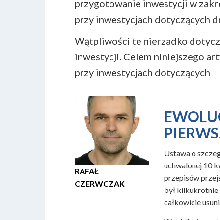
przygotowanie inwestycji w zakr
przy inwestycjach dotyczących d
Wątpliwości te nierzadko dotycz
inwestycji. Celem niniejszego a
przy inwestycjach dotyczących
EWOLUC
PIERWS
Ustawa o szczegó
uchwalonej 10 kw
RAFAŁ
przepisów przej
CZERWCZAK
był kilkukrotnie
całkowicie usun