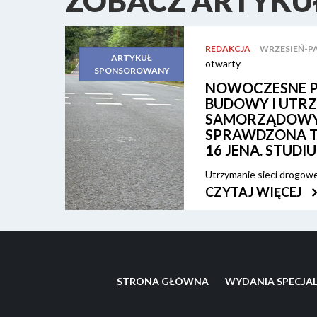
ZOBACZ ARTYKUŁ
REDAKCJA
WRZESIEŃ-PAŹ
ARTYKUŁ
otwarty
SPONSOROWANY
NOWOCZESNE P
BUDOWY I UTR
SAMORZĄDOWY
SPRAWDZONA T
16 JENA. STUD
Utrzymanie sieci drogowe
kosztownych przebudów. 
CZYTAJ WIĘCEJ
rozwiązania, które są szy
Jednym z nich są nakładk
na przywrócenie funkcjon
ingerencji w całą konstru
odgrywa tu mieszanka mi
STRONA GŁÓWNA
WYDANIA SPECJA
JENA, która sprawdza się 
nakładek, ale również w 
Trwałość, odporność i ws