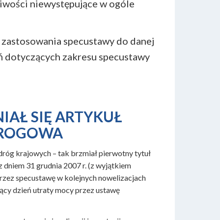
liwości niewystępujące w ogóle
 zastosowania specustawy do danej
eń dotyczących zakresu specustawy
IAŁ SIĘ ARTYKUŁ
 DROGOWA
dróg krajowych – tak brzmiał pierwotny tytuł
 z dniem 31 grudnia 2007 r. (z wyjątkiem
przez specustawę w kolejnych nowelizacjach
ający dzień utraty mocy przez ustawę