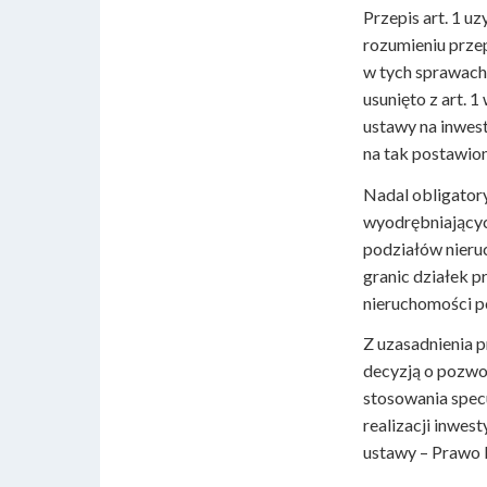
Przepis art. 1 u
rozumieniu przep
w tych sprawach.
usunięto z art. 
ustawy na inwes
na tak postawio
Nadal obligatory
wyodrębniającyc
podziałów nieruc
granic działek 
nieruchomości po
Z uzasadnienia p
decyzją o pozwol
stosowania spec
realizacji inwest
ustawy – Prawo 