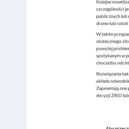
Kolejne noweliz
szczególności je
publicznych lub 
drzew lub robót
W takim przypad
skutecznego zło
powyżej problem
spotykanym w pr
chociażby odcin
Rozwiązania tak
układu odwodnie
Zapewniają one 
decyzji ZRID lu
Aby przecz