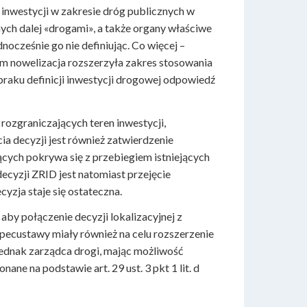
 inwestycji w zakresie dróg publicznych w
ych dalej «drogami», a także organy właściwe
ocześnie go nie definiując. Co więcej –
em nowelizacja rozszerzyła zakres stosowania
raku definicji inwestycji drogowej odpowiedź
 rozgraniczających teren inwestycji,
a decyzji jest również zatwierdzenie
ących pokrywa się z przebiegiem istniejących
cyzji ZRID jest natomiast przejęcie
yzja staje się ostateczna.
aby połączenie decyzji lokalizacyjnej z
specustawy miały również na celu rozszerzenie
ednak zarządca drogi, mając możliwość
ane na podstawie art. 29 ust. 3 pkt 1 lit. d