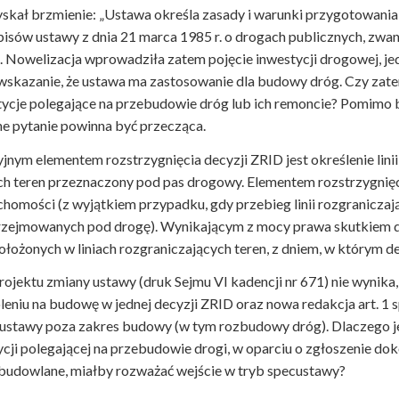
zyskał brzmienie: „Ustawa określa zasady i warunki przygotowania
isów ustawy z dnia 21 marca 1985 r. o drogach publicznych, zwan
 Nowelizacja wprowadziła zatem pojęcie inwestycji drogowej, jedn
1 wskazanie, że ustawa ma zastosowanie dla budowy dróg. Czy zat
tycje polegające na przebudowie dróg lub ich remoncie? Pomimo b
ne pytanie powinna być przecząca.
jnym elementem rozstrzygnięcia decyzji ZRID jest określenie linii
h teren przeznaczony pod pas drogowy. Elementem rozstrzygnięci
homości (z wyjątkiem przypadku, gdy przebieg linii rozgraniczaj
przejmowanych pod drogę). Wynikającym z mocy prawa skutkiem de
łożonych w liniach rozgraniczających teren, z dniem, w którym dec
rojektu zmiany ustawy (druk Sejmu VI kadencji nr 671) nie wynika, 
eniu na budowę w jednej decyzji ZRID oraz nowa redakcja art. 1 
ustawy poza zakres budowy (w tym rozbudowy dróg). Dlaczego j
ycji polegającej na przebudowie drogi, w oparciu o zgłoszenie dokon
budowlane, miałby rozważać wejście w tryb specustawy?