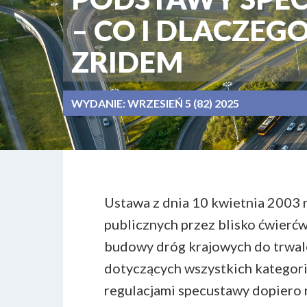
– CO I DLACZE
ZRIDEM
WYDANIE:
WRZESIEŃ 5 (82) 2025
Ustawa z dnia 10 kwietnia 2003 r
publicznych przez blisko ćwierć
budowy dróg krajowych do trwal
dotyczących wszystkich kategorii
regulacjami specustawy dopiero n