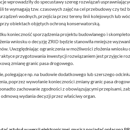
acje wprowadziły do specustawy szereg rozwiązań usprawniający
śli te wymagają tzw. czasowych zajęć na cel przebudowy czy też b
urządzeń wodnych, przejścia przez tereny linii kolejowych lub wó
 przy obiektach objętych ochroną konserwatorską.
ku konieczność sporządzenia projektu budowlanego i skompleto
żenia wniosku o decyzję ZRID będzie stanowiła mniejsze wyzwan
ów. Uwzględniając ograniczenia w możliwości złożenia wniosku o
aktyce przygotowania inwestycji rozwiązaniem jest przyjęcie 
kową zmianę granic pasa drogowego.
ie, polegające np. na budowie dodatkowego lub szerszego odcinka
nia, poprzez wywołanie konieczności zmiany granic pasa drogowe
ponadto zachowanie zgodności z obowiązującymi przepisami, za
b odmową wydania decyzji przez właściwy organ.
ytać artykuł w wersji elektronicznej, musisz posiadać opłacon