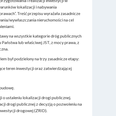
rzygotowania i realizacji inwestycji w
arunków lokalizacji i nabywania
sprawach”. Treść przepisu wyrażała zasadnicze
wania/wywłaszczania nieruchomości na cel
leniami.
stawy na wszystkie kategorie dróg publicznych
Państwa lub właściwej JST, z mocy prawa, z
czna.
em był podzielony na trzy zasadnicze etapy:
jące teren inwestycji oraz zatwierdzającej
 budowę.
 ustaleniu lokalizacji drogi publicznej.
acji drogi publicznej z decyzją o pozwoleniu na
nwestycji drogowej (ZRID).