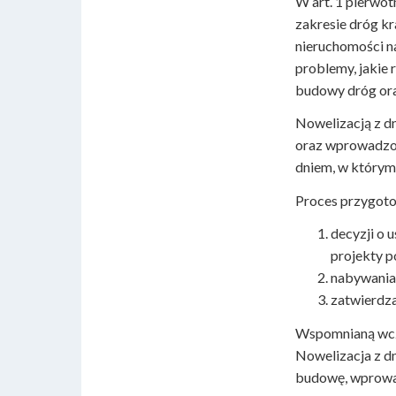
W art. 1 pierwot
zakresie dróg kr
nieruchomości na
problemy, jakie
budowy dróg oraz
Nowelizacją z dn
oraz wprowadzon
dniem, w którym 
Proces przygoto
decyzji o u
projekty p
nabywania,
zatwierdza
Wspomnianą wcześ
Nowelizacja z dn
budowę, wprowadz