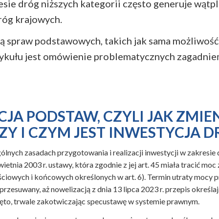
esie dróg niższych kategorii często generuje wątp
róg krajowych.
ą spraw podstawowych, takich jak sama możliwość
rtykułu jest omówienie problematycznych zagadni
JA PODSTAW, CZYLI JAK ZMIEN
ZY I CZYM JEST INWESTYCJA
lnych zasadach przygotowania i realizacji inwestycji w zakresie 
ietnia 2003 r. ustawy, która zgodnie z jej art. 45 miała tracić moc
ściowych i końcowych określonych w art. 6). Termin utraty mocy 
 przesuwany, aż nowelizacją z dnia 13 lipca 2023 r. przepis określ
ięto, trwale zakotwiczając specustawę w systemie prawnym.