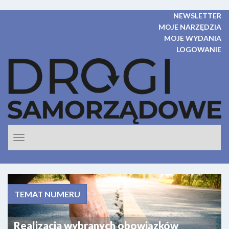
NEWSLETTER
MOJE NARZĘDZIA
MOJE WYDANIA
LOGOWANIE
Rozwiń
nawigacje
TEMAT NUMERU
Realizacja wybranych obowiązków