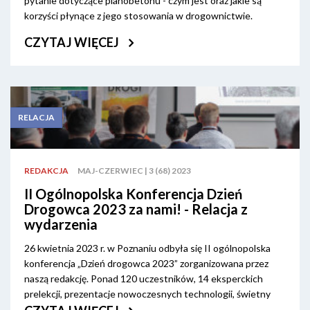
pytanie dotyczące pianobetonu - czym jest oraz jakie są
korzyści płynące z jego stosowania w drogownictwie.
CZYTAJ WIĘCEJ
RELACJA
REDAKCJA
MAJ-CZERWIEC | 3 (68) 2023
II Ogólnopolska Konferencja Dzień
Drogowca 2023 za nami! - Relacja z
wydarzenia
26 kwietnia 2023 r. w Poznaniu odbyła się II ogólnopolska
konferencja „Dzień drogowca 2023” zorganizowana przez
naszą redakcję. Ponad 120 uczestników, 14 eksperckich
prelekcji, prezentacje nowoczesnych technologii, świetny
networking – tak było podczas drugiej edycji spotkania.