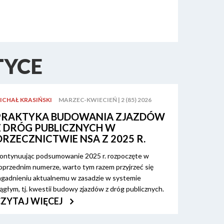
TYCE
ICHAŁ KRASIŃSKI
MARZEC-KWIECIEŃ | 2 (85) 2026
PRAKTYKA BUDOWANIA ZJAZDÓW
Z DRÓG PUBLICZNYCH W
ORZECZNICTWIE NSA Z 2025 R.
ontynuując podsumowanie 2025 r. rozpoczęte w
oprzednim numerze, warto tym razem przyjrzeć się
agadnieniu aktualnemu w zasadzie w systemie
iągłym, tj. kwestii budowy zjazdów z dróg publicznych.
CZYTAJ WIĘCEJ