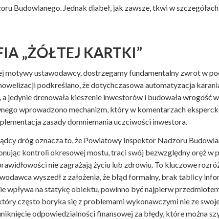
oru Budowlanego. Jednak diabeł, jak zawsze, tkwi w szczegółach
IA „ŻÓŁTEJ KARTKI”
iej motywy ustawodawcy, dostrzegamy fundamentalny zwrot w pod
owelizacji podkreślano, że dotychczasowa automatyzacja karania
 a jedynie drenowała kieszenie inwestorów i budowała wrogość 
nego wprowadzono mechanizm, który w komentarzach eksperckich z
plementacja zasady domniemania uczciwości inwestora.
ądcy dróg oznacza to, że Powiatowy Inspektor Nadzoru Budowla
nując kontroli okresowej mostu, traci swój bezwzględny oręż w 
rawidłowości nie zagrażają życiu lub zdrowiu. To kluczowe rozró
awodawca wyszedł z założenia, że błąd formalny, brak tablicy inf
nie wpływa na statykę obiektu, powinno być najpierw przedmiotem p
który często boryka się z problemami wykonawczymi nie ze swojej
niknięcie odpowiedzialności finansowej za błędy, które można szy