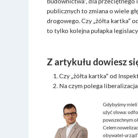
budownictwa”, dla przeciętnego 
publicznych to zmiana o wiele gł
drogowego. Czy „żółta kartka” 
to tylko kolejna pułapka legislacy
Z artykułu dowiesz si
Czy „żółta kartka” od Insp
Na czym polega liberalizacj
Gdybyśmy mieli j
użyć słowa: odf
powszechnym obo
Celem nowelizacj
obywatel-urząd”