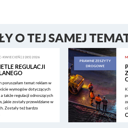
Y O TEJ SAMEJ TEMA
KWIECIEŃ | 2 (85) 2026
M
PRAWNE ZESZYTY
ETLE REGULACJI
DROGOWE
LANEGO
h poruszałam temat reklam w
kście wymogów dotyczących
K
 a także regulacji odnoszących
p
m, jakie zostały przewidziane w
z
h. Zostały też bardzo
c
cia reklamy i rodzajów
Pozostając w tematyce
s na pochylenie się nad