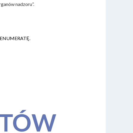
organów nadzoru”.
ą PRENUMERATĘ.
STÓW