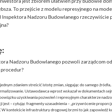
inwestora jest zbiorem ułatwień przy budowie do
ębsza. To przejście z modelu represyjnego na mod
od Inspektora Nadzoru Budowlanego rzeczywiście 
jna?
ę:
ektora Nadzoru Budowlanego pozwoli zarządcom o
a procedur?
ednym zdaniem streścić istotę zmian, sięgając do samego źródła, 
ormalizowanie. Ustawodawca wprost wskazał w dokumentach sej
wiązku uzyskiwania pozwoleń i represyjnym charakterze nadzor
i jest – cytując fragmenty uzasadnienia – „przywrócenie proporcjo
. W kontekście infrastruktury drogowej brzmi to jak zapowiedź k