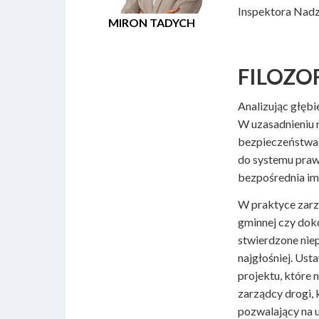
Inspektora Nadz
MIRON TADYCH
FILOZOF
Analizując głęb
W uzasadnieniu n
bezpieczeństwa,
do systemu praw
bezpośrednia im
W praktyce zarz
gminnej czy doko
stwierdzone niep
najgłośniej. Ust
projektu, które 
zarządcy drogi, 
pozwalający na u