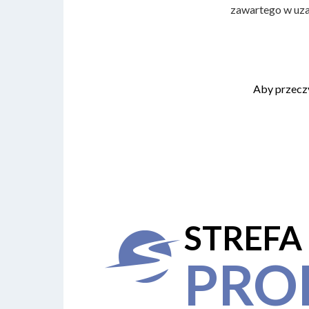
zawartego w uzas
Aby przecz
STREFA
PRO