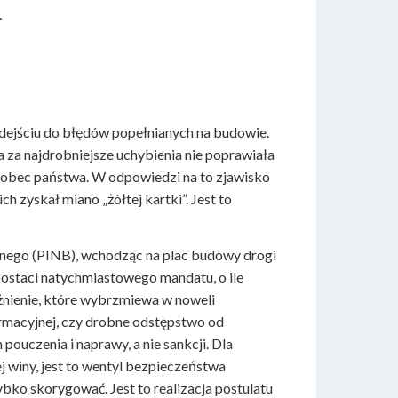
.
ejściu do błędów popełnianych na budowie.
 za najdrobniejsze uchybienia nie poprawiała
wobec państwa. W odpowiedzi na to zjawisko
yskał miano „żółtej kartki”. Jest to
nego (PINB), wchodząc na plac budowy drogi
postaci natychmiastowego mandatu, o ile
żnienie, które wybrzmiewa w noweli
ormacyjnej, czy drobne odstępstwo od
ouczenia i naprawy, a nie sankcji. Dla
 winy, jest to wentyl bezpieczeństwa
bko skorygować. Jest to realizacja postulatu