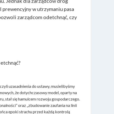
mu. Jednak dla zarządców dróg
el prewencyjny w utrzymaniu pasa
pozwoli zarządcom odetchnąć, czy
detchnąć?
czyli uzasadnienia do ustawy, musielibyśmy
mowych, że dotychczasowy model, oparty na
u, stał się hamulcem rozwoju gospodarczego.
nalności” oraz „zbudowanie zaufania na linii
ońca epoki strachu przed każdą kontrolą