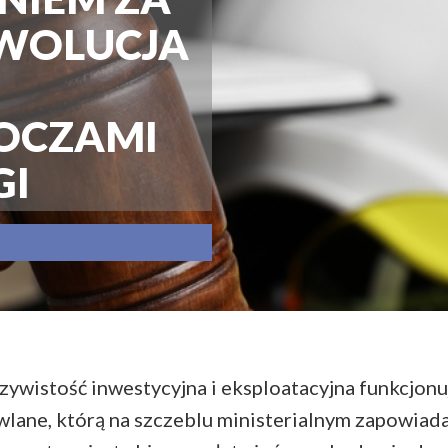
EWOLUCJA
OCZAMI
GI
czywistość inwestycyjna i eksploatacyjna funkcjo
lane, którą na szczeblu ministerialnym zapowiad