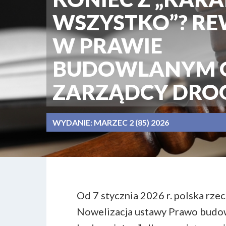
WSZYSTKO”? R
W PRAWIE
BUDOWLANYM 
ZARZĄDCY DRO
WYDANIE:
MARZEC 2 (85) 2026
Od 7 stycznia 2026 r. polska rze
Nowelizacja ustawy Prawo budow