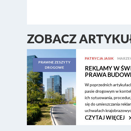
ZOBACZ ARTYKUŁ
PATRYCJA JASIK
MARZEC-
PRAWNE ZESZYTY
REKLAMY W ŚWI
DROGOWE
PRAWA BUDOW
W poprzednich artykułac
pasie drogowym w konte
ich sytuowania, procedur,
się do umieszczania rekla
uchwałach krajobrazowyc
dokładnie wyjaśnione poję
CZYTAJ WIĘCEJ
nośników reklamowych. 
reklamowej, przyszedł cza