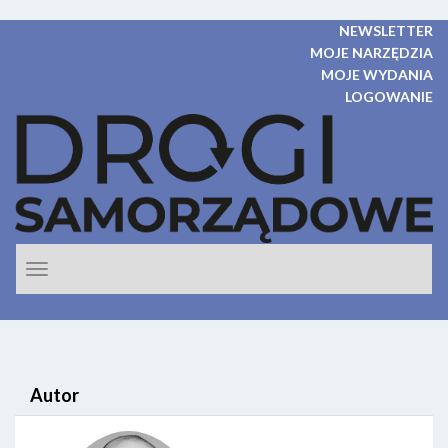
NEWSLETTER
MOJE NARZĘDZIA
MOJE WYDANIA
LOGOWANIE
Rozwiń
nawigacje
Autor