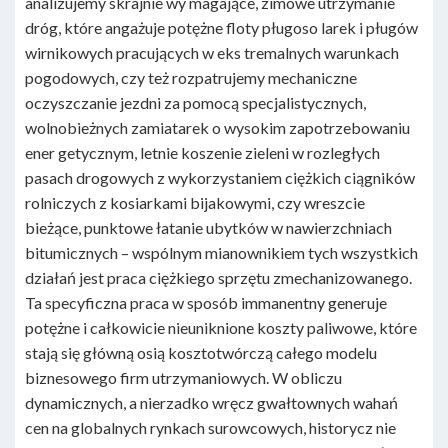
analizujemy skrajnie wy magające, zimowe utrzymanie
dróg, które angażuje potężne floty pługoso larek i pługów
wirnikowych pracujących w eks tremalnych warunkach
pogodowych, czy też rozpatrujemy mechaniczne
oczyszczanie jezdni za pomocą specjalistycznych,
wolnobieżnych zamiatarek o wysokim zapotrzebowaniu
ener getycznym, letnie koszenie zieleni w rozległych
pasach drogowych z wykorzystaniem ciężkich ciągników
rolniczych z kosiarkami bijakowymi, czy wreszcie
bieżące, punktowe łatanie ubytków w nawierzchniach
bitumicznych – wspólnym mianownikiem tych wszystkich
działań jest praca ciężkiego sprzętu zmechanizowanego.
Ta specyficzna praca w sposób immanentny generuje
potężne i całkowicie nieuniknione koszty paliwowe, które
stają się główną osią kosztotwórczą całego modelu
biznesowego firm utrzymaniowych. W obliczu
dynamicznych, a nierzadko wręcz gwałtownych wahań
cen na globalnych rynkach surowcowych, historycz nie