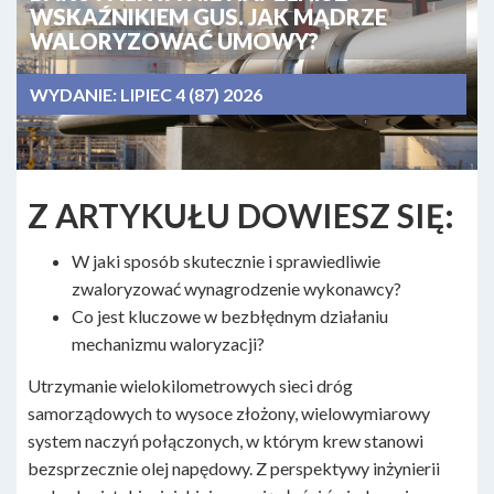
WSKAŹNIKIEM GUS. JAK MĄDRZE
WALORYZOWAĆ UMOWY?
WYDANIE:
LIPIEC 4 (87) 2026
Z ARTYKUŁU DOWIESZ SIĘ:
W jaki sposób skutecznie i sprawiedliwie
zwaloryzować wynagrodzenie wykonawcy?
Co jest kluczowe w bezbłędnym działaniu
mechanizmu waloryzacji?
Utrzymanie wielokilometrowych sieci dróg
samorządowych to wysoce złożony, wielowymiarowy
system naczyń połączonych, w którym krew stanowi
bezsprzecznie olej napędowy. Z perspektywy inżynierii