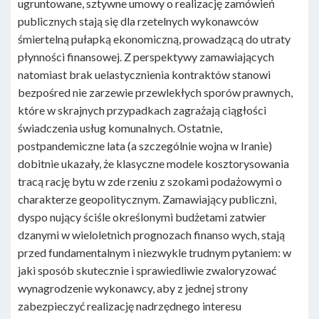
ugruntowane, sztywne umowy o realizację zamówień
publicznych stają się dla rzetelnych wykonawców
śmiertelną pułapką ekonomiczną, prowadzącą do utraty
płynności finansowej. Z perspektywy zamawiających
natomiast brak uelastycznienia kontraktów stanowi
bezpośred nie zarzewie przewlekłych sporów prawnych,
które w skrajnych przypadkach zagrażają ciągłości
świadczenia usług komunalnych. Ostatnie,
postpandemiczne lata (a szczególnie wojna w Iranie)
dobitnie ukazały, że klasyczne modele kosztorysowania
tracą rację bytu w zde rzeniu z szokami podażowymi o
charakterze geopolitycznym. Zamawiający publiczni,
dyspo nujący ściśle określonymi budżetami zatwier
dzanymi w wieloletnich prognozach finanso wych, stają
przed fundamentalnym i niezwykle trudnym pytaniem: w
jaki sposób skutecznie i sprawiedliwie zwaloryzować
wynagrodzenie wykonawcy, aby z jednej strony
zabezpieczyć realizację nadrzędnego interesu