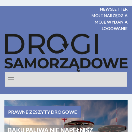
NEWSLETTER
MOJE NARZĘDZIA
MOJE WYDANIA
LOGOWANIE
Rozwiń
nawigacje
PRAWNE ZESZYTY DROGOWE
BAKU PALIWA NIE NAPEŁNISZ