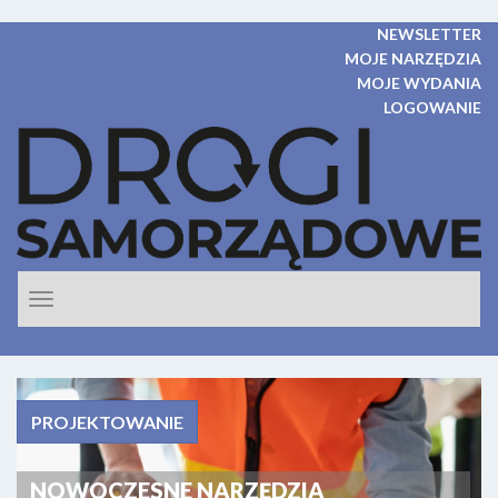
NEWSLETTER
MOJE NARZĘDZIA
MOJE WYDANIA
LOGOWANIE
Rozwiń
nawigacje
PROJEKTOWANIE
NOWOCZESNE NARZĘDZIA