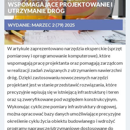
WSPOMAGAJĄCE PROJEKTOWANIE I
UTRZYMANIE DRÓG
WYDANIE:
MARZEC 2 (79) 2025
W artykule zaprezentowano narzędzia eksperckie (sprzęt
pomiarowy i oprogramowanie komputerowe), które
wspomagają pracę projektanta oraz pomagają zarządcom
w realizacji zadań związanych z utrzymaniem nawierzchni
dróg. Dzięki zastosowaniu nowoczesnych narzędzi
projektant jest w stanie przedstawić rozwiązania, które
precyzyjnie wpisują się w istniejącą infrastrukturę i teren
oraz są zweryfikowane pod względem konstrukcyjnym.
Wykonując cykliczne pomiary infrastruktury drogowej,
można opracować bazy danych umożliwiające precyzyjne
określenie cyklu życia obiektu budowlanego i wdrożyć
programy naprawcze/utrzymaniowe dostosowane do