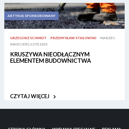
ARTYKUŁ SPONSOROWANY
GRZEGORZ SCHMIDT
PRZEMYSŁAW STAŁOWSKI
MARZEC-
KWIECIEŃ | 2 (79) 2025
KRUSZYWA NIEODŁĄCZNYM
ELEMENTEM BUDOWNICTWA
CZYTAJ WIĘCEJ