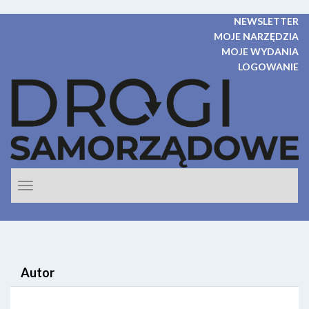
NEWSLETTER
MOJE NARZĘDZIA
MOJE WYDANIA
LOGOWANIE
Rozwiń
nawigacje
Autor