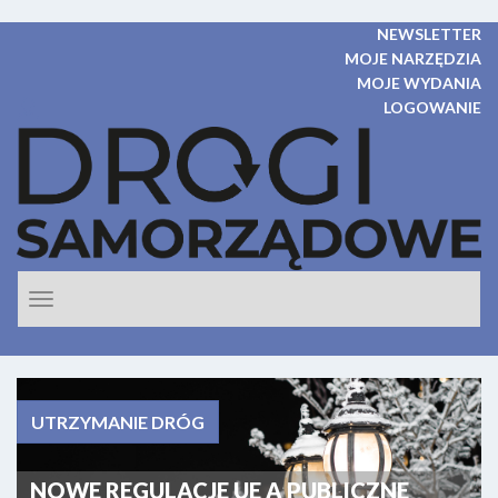
NEWSLETTER
MOJE NARZĘDZIA
MOJE WYDANIA
LOGOWANIE
Rozwiń
nawigacje
UTRZYMANIE DRÓG
NOWE REGULACJE UE A PUBLICZNE