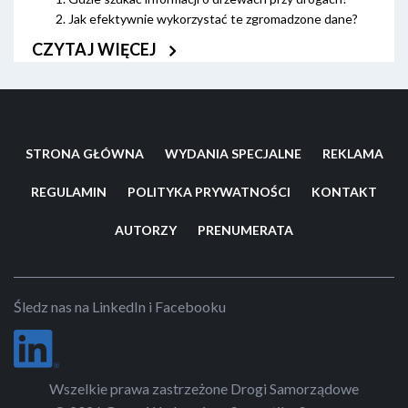
Jak efektywnie wykorzystać te zgromadzone dane?
CZYTAJ WIĘCEJ
Czy podejście łączące aktualne dane o ulicy, inwentaryzacja
zieleni oraz integracja z GIS mogą pomóc samorządom odejść
od reaktywnego „gaszenia pożarów” wokół pojedynczych
wycinek w stronę świadomego, opartego na danych
STRONA GŁÓWNA
WYDANIA SPECJALNE
REKLAMA
zarządzania drzewami w pasie drogowym? Z pomocą w tym
zakresie może przyjść cyfrowy bliźniak ulicy. Czym jest i jak
REGULAMIN
POLITYKA PRYWATNOŚCI
KONTAKT
powstaje to innowacyjne narzędzie dla samorządów?
AUTORZY
PRENUMERATA
Śledz nas na LinkedIn i Facebooku
Wszelkie prawa zastrzeżone Drogi Samorządowe