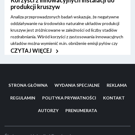
produkcji kruszyw
Analiza przeprowadzonych badań wskazuje, że negatywne
oddziaływanie na środowisko naturalne układów produkcji
kruszyw jest zróżnicowane w zależności od liczby stadiów
rozdrabniania. Wśród korzyści z zastosowania innowacyjnych
układów można wymienić m.in. obniżenie emisji pyłów czy
oszczędność energii.
CZYTAJ WIĘCEJ
STRONA GŁÓWNA
WYDANIA SPECJALNE
REKLAMA
REGULAMIN
POLITYKA PRYWATNOŚCI
KONTAKT
AUTORZY
PRENUMERATA