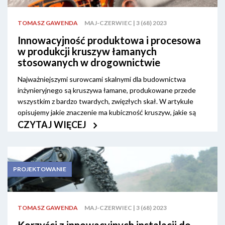
TOMASZ GAWENDA
MAJ-CZERWIEC | 3 (68) 2023
Innowacyjność produktowa i procesowa
w produkcji kruszyw łamanych
stosowanych w drogownictwie
Najważniejszymi surowcami skalnymi dla budownictwa
inżynieryjnego są kruszywa łamane, produkowane przede
wszystkim z bardzo twardych, zwięzłych skał. W artykule
opisujemy jakie znaczenie ma kubiczność kruszyw, jakie są
innowacyjne układy technologiczne przeróbki surowców do
CZYTAJ WIĘCEJ
produkcji kruszyw foremnych oraz jak zmieniają się parametry
kruszyw innowacyjnych w stosunku do typowych.
PROJEKTOWANIE
TOMASZ GAWENDA
MAJ-CZERWIEC | 3 (68) 2023
Korzyści z innowacyjnych instalacji do