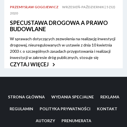
PRZEMYSŁAW GOGOJEWICZ
WRZESIEŃ-PAŹDZIERNIK | 5 (52)
2020
SPECUSTAWA DROGOWA A PRAWO
BUDOWLANE
W sprawach dotyczących zezwolenia na realizację inwestycji
drogowej, nieuregulowanych w ustawie z dnia 10 kwietnia
2003 r. o szczególnych zasadach przygotowania i realizacji
inwestycji w zakresie dróg publicznych, stosuje się
odpowiednio przepisy ustawy z dnia 7 lipca 1994 r. Prawo
CZYTAJ WIĘCEJ
budowlane, z wyjątkiem art. 28 ust. 2 ustawy o szczególnych
zasadach przygotowania i realizacji inwestycji w zakresie
dróg publicznych. W sprawach dotyczących zezwolenia na
realizację inwestycji drogowej nie stosuje się przepisów o
planowaniu i zagospodarowaniu przestrzennym oraz
STRONA GŁÓWNA
WYDANIA SPECJALNE
REKLAMA
przepisów ustawy z dnia 9 października 2015 r. o rewitalizacji
(t.j. Dz. U. z 2020 r., poz. 802 i 1086 z późn. zm.).
REGULAMIN
POLITYKA PRYWATNOŚCI
KONTAKT
AUTORZY
PRENUMERATA