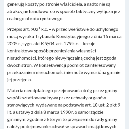
generują koszty po stronie właściciela, a nadto nie są
atrakcyjne handlowo, co w sposób faktyczny wyłącza je z
realnego obrotu rynkowego.
1
Przepis art. 902
k.c. – w przeciwieństwie do uchylonego
mocą wyroku Trybunału Konstytucyjnego z dnia 15 marca
2005 r., sygn. akt K 9/04, art. 179 k.c. – kreuje
kontraktowy sposób przeniesienia własności
nieruchomości, którego niewyłączalną cechą jest zgoda
dwóch stron. W konsekwencji podmiot zainteresowany
przekazaniem nieruchomości nie może wymusić na gminie
jej przejęcia.
Materia nieodpłatnego przejmowania dróg przez gminy
współkształtowana bywa przez uchwały organów
stanowiących wydawane na podstawie art. 18 ust. 2 pkt 9
lit. a ustawy z dnia 8 marca 1990 r. o samorządzie
gminnym, zgodnie z którym to przepisem do rady gminy
należy podejmowanie uchwał w sprawach majątkowych