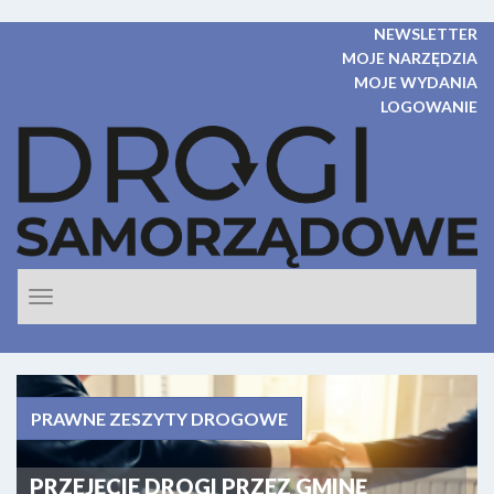
NEWSLETTER
MOJE NARZĘDZIA
MOJE WYDANIA
LOGOWANIE
Rozwiń
nawigacje
PRAWNE ZESZYTY DROGOWE
PRZEJĘCIE DROGI PRZEZ GMINĘ