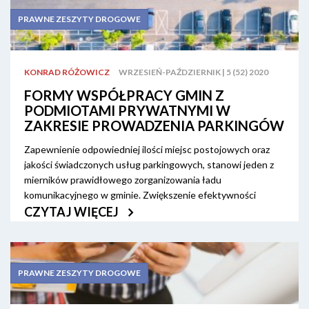
PRAWNE ZESZYTY DROGOWE
KONRAD RÓŻOWICZ
WRZESIEŃ-PAŹDZIERNIK | 5 (52) 2020
FORMY WSPÓŁPRACY GMIN Z
PODMIOTAMI PRYWATNYMI W
ZAKRESIE PROWADZENIA PARKINGÓW
Zapewnienie odpowiedniej ilości miejsc postojowych oraz
jakości świadczonych usług parkingowych, stanowi jeden z
mierników prawidłowego zorganizowania ładu
komunikacyjnego w gminie. Zwiększenie efektywności
gminnych usług parkingowych może nastąpić m.in. poprzez
CZYTAJ WIĘCEJ
wdrożenie odpowiednio dobranej formuły współpracy
pomiędzy podmiotem publicznym a podmiotami prywatnymi.
PRAWNE ZESZYTY DROGOWE