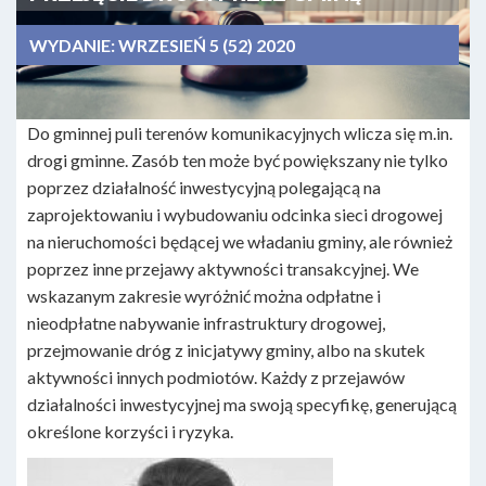
WYDANIE:
WRZESIEŃ 5 (52) 2020
Do gminnej puli terenów komunikacyjnych wlicza się m.in.
drogi gminne. Zasób ten może być powiększany nie tylko
poprzez działalność inwestycyjną polegającą na
zaprojektowaniu i wybudowaniu odcinka sieci drogowej
na nieruchomości będącej we władaniu gminy, ale również
poprzez inne przejawy aktywności transakcyjnej. We
wskazanym zakresie wyróżnić można odpłatne i
nieodpłatne nabywanie infrastruktury drogowej,
przejmowanie dróg z inicjatywy gminy, albo na skutek
aktywności innych podmiotów. Każdy z przejawów
działalności inwestycyjnej ma swoją specyfikę, generującą
określone korzyści i ryzyka.