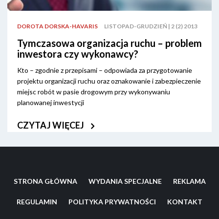
szkody jest pewne zdarzenie stanowiące czyn niedozwolony
(delikt) naruszający porządek prawny, polegający na
DOROTA DORSKA-HAVARIS
LISTOPAD-GRUDZIEŃ | 2 (2) 2013
niewłaściwym wykonaniu lub niewykonaniu określonego
obowiązku ustawowego. W wyniku tego naruszenia osoba
Tymczasowa organizacja ruchu – problem
trzecia (poszkodowany) ponosi określoną szkodę, przy czym
inwestora czy wykonawcy?
sprawcę szkody i poszkodowanego nie łączy żadna umowa
Kto – zgodnie z przepisami – odpowiada za przygotowanie
cywilnoprawna.
projektu organizacji ruchu oraz oznakowanie i zabezpieczenie
miejsc robót w pasie drogowym przy wykonywaniu
planowanej inwestycji
CZYTAJ WIĘCEJ
STRONA GŁÓWNA
WYDANIA SPECJALNE
REKLAMA
REGULAMIN
POLITYKA PRYWATNOŚCI
KONTAKT