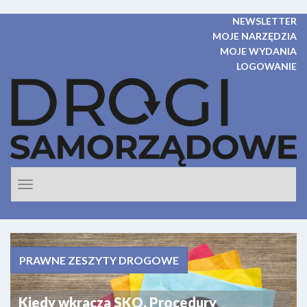
NEWSLETTER
MOJE NARZĘDZIA
MOJE WYDANIA
LOGOWANIE
Rozwiń
nawigacje
PRAWNE ZESZYTY DROGOWE
Kiedy wkracza SKO. Procedury