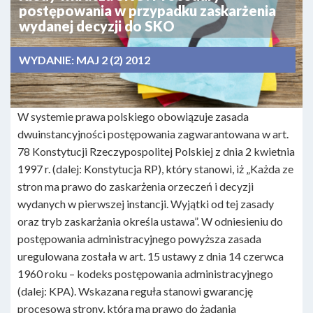
postępowania w przypadku zaskarżenia
wydanej decyzji do SKO
WYDANIE:
MAJ 2 (2) 2012
W systemie prawa polskiego obowiązuje zasada
dwuinstancyjności postępowania zagwarantowana w art.
78 Konstytucji Rzeczypospolitej Polskiej z dnia 2 kwietnia
1997 r. (dalej: Konstytucja RP), który stanowi, iż „Każda ze
stron ma prawo do zaskarżenia orzeczeń i decyzji
wydanych w pierwszej instancji. Wyjątki od tej zasady
oraz tryb zaskarżania określa ustawa”. W odniesieniu do
postępowania administracyjnego powyższa zasada
uregulowana została w art. 15 ustawy z dnia 14 czerwca
1960 roku – kodeks postępowania administracyjnego
(dalej: KPA). Wskazana reguła stanowi gwarancję
procesową strony, która ma prawo do żądania