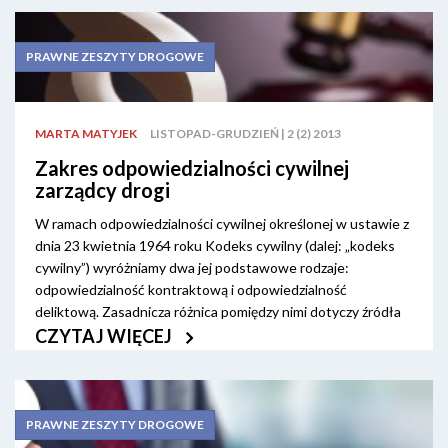
PRAWNE ZESZYTY DROGOWE
MARTA MATYJEK
LISTOPAD-GRUDZIEŃ | 2 (2) 2013
Zakres odpowiedzialności cywilnej
zarządcy drogi
W ramach odpowiedzialności cywilnej określonej w ustawie z
dnia 23 kwietnia 1964 roku Kodeks cywilny (dalej: „kodeks
cywilny”) wyróżniamy dwa jej podstawowe rodzaje:
odpowiedzialność kontraktową i odpowiedzialność
deliktową. Zasadnicza różnica pomiędzy nimi dotyczy źródła
powstania obowiązku odszkodowawczego. W przypadku
CZYTAJ WIĘCEJ
odpowiedzialności kontraktowej szkoda powstaje w wyniku
zaniechania lub niewłaściwego wykonania przez jedną ze
stron jej obowiązku wynikającego z wcześniej zawartej
umowy, w wyniku czego druga strona doznaje określonego
PRAWNE ZESZYTY DROGOWE
uszczerbku. Przy odpowiedzialności deliktowej źródłem