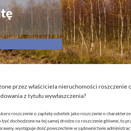
atę
one przez właściciela nieruchomości roszczenie o
odowania z tytułu wywłaszczenia?
 skoro roszczenie o zapłatę odsetek jako roszczenie o charakte
być dochodzone na tej samej drodze co roszczenie główne, to prz
prawny, występuje dość powszechnie w sądownictwie administracy