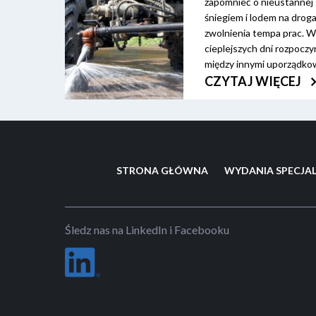
zapomnieć o nieustannej 
śniegiem i lodem na droga
zwolnienia tempa prac. W
cieplejszych dni rozpoczy
między innymi uporządko
zimowym, uprzątnięcie śn
CZYTAJ WIĘCEJ
nadmiaru wody z jezdni,
poziomego.
STRONA GŁÓWNA
WYDANIA SPECJA
Śledz nas na LinkedIn i Facebooku