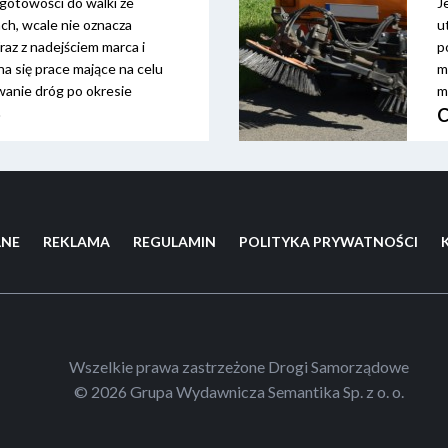
gotowości do walki ze
J
ch, wcale nie oznacza
u
raz z nadejściem marca i
p
na się prace mające na celu
m
wanie dróg po okresie
m
iegu i zapewnienie odpływu
z
 odnowienie oznakowania
T
c
s
LNE
REKLAMA
REGULAMIN
POLITYKA PRYWATNOŚCI
Wszelkie prawa zastrzeżone Drogi Samorządowe
© 2026 Grupa Wydawnicza Semantika Sp. z o. o.