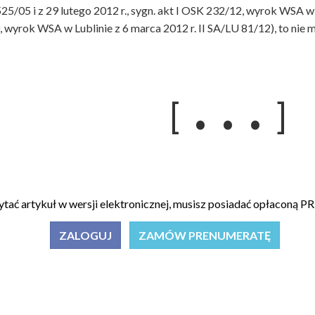
525/05 i z 29 lutego 2012 r., sygn. akt I OSK 232/12, wyrok WSA w 
yrok WSA w Lublinie z 6 marca 2012 r. II SA/LU 81/12), to nie m
. . .
[
]
ytać artykuł w wersji elektronicznej, musisz posiadać opłacon
ZALOGUJ
ZAMÓW PRENUMERATĘ