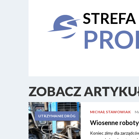
STREFA
PRO
ZOBACZ ARTYKUŁ
MICHAŁ STAWOWIAK
MA
UTRZYMANIE DRÓG
Wiosenne roboty
Koniec zimy dla zarządcó