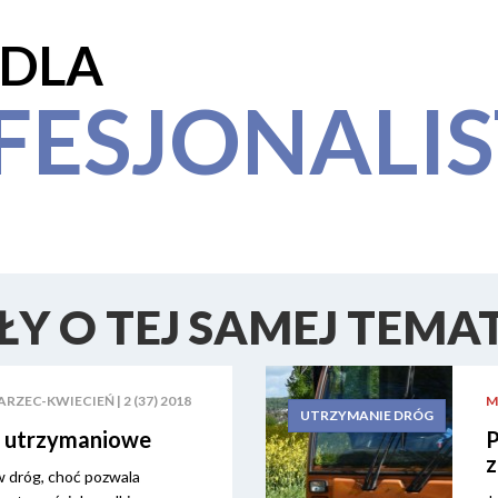
 DLA
FESJONALI
Y O TEJ SAMEJ TEMA
RZEC-KWIECIEŃ | 2 (37) 2018
M
UTRZYMANIE DRÓG
 utrzymaniowe
P
z
w dróg, choć pozwala