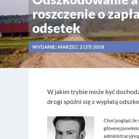
roszczenie o zapł
odsetek
WYDANIE:
MARZEC 2 (37) 2018
W jakim trybie może być dochodz
drogi spóźni się z wypłatą odszk
Choć pogląd, że
głównej powinno 
administracyjno