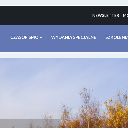
NEWSLETTER
MO
CZASOPISMO
WYDANIA SPECJALNE
SZKOLENI