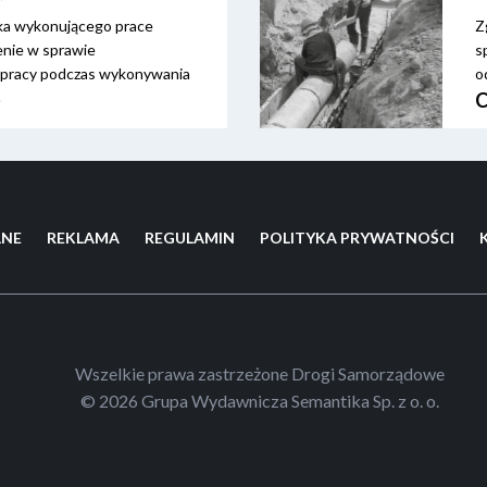
a wykonującego prace
Z
enie w sprawie
s
y pracy podczas wykonywania
o
k
e
o
e
p
w
LNE
REKLAMA
REGULAMIN
POLITYKA PRYWATNOŚCI
Wszelkie prawa zastrzeżone Drogi Samorządowe
© 2026 Grupa Wydawnicza Semantika Sp. z o. o.