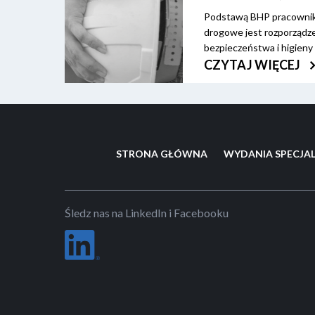
Podstawą BHP pracownik
drogowe jest rozporządz
bezpieczeństwa i higien
robót budowlanych.
CZYTAJ WIĘCEJ
STRONA GŁÓWNA
WYDANIA SPECJA
Śledz nas na LinkedIn i Facebooku