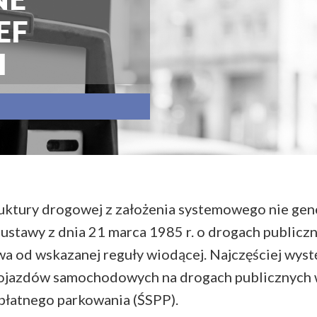
EF
H
truktury drogowej z założenia systemowego nie gen
stawy z dnia 21 marca 1985 r. o drogach publicznych 
stwa od wskazanej reguły wiodącej. Najczęściej w
pojazdów samochodowych na drogach publicznych w
e płatnego parkowania (ŚSPP).