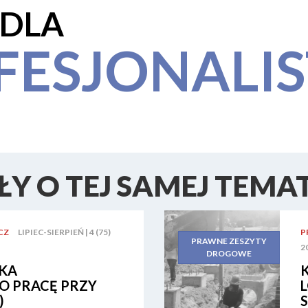
 DLA
FESJONALI
Y O TEJ SAMEJ TEMA
CZ
LIPIEC-SIERPIEŃ | 4 (75)
P
PRAWNE ZESZYTY
2
DROGOWE
KA
 PRACĘ PRZY
)