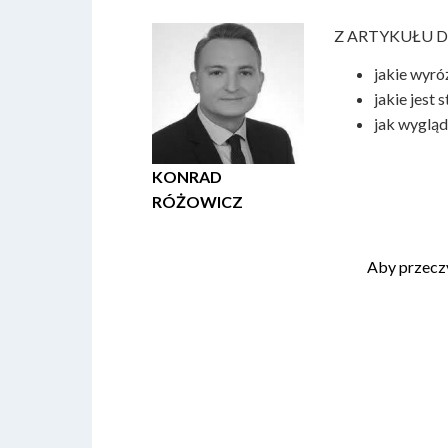
Z ARTYKUŁU D
jakie wyró
jakie jest
jak wygląd
KONRAD
RÓŻOWICZ
Aby przecz