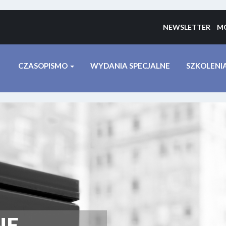
NEWSLETTER
MO
CZASOPISMO
WYDANIA SPECJALNE
SZKOLENI
NE