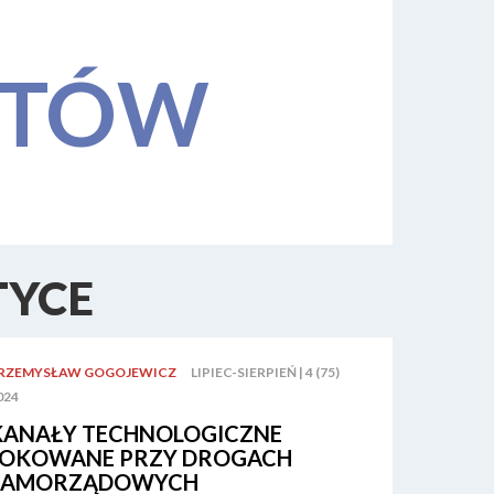
STÓW
TYCE
RZEMYSŁAW GOGOJEWICZ
LIPIEC-SIERPIEŃ | 4 (75)
024
KANAŁY TECHNOLOGICZNE
LOKOWANE PRZY DROGACH
SAMORZĄDOWYCH