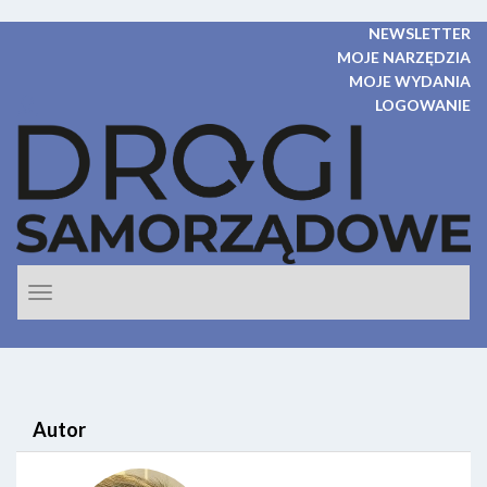
NEWSLETTER
MOJE NARZĘDZIA
MOJE WYDANIA
LOGOWANIE
Rozwiń
nawigacje
Autor