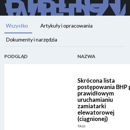
WIEDZ
ZAMÓWIENIA PUBLICZNE
KOMENTARZ PRAWNIKA
NAWIERZCHNIE BETONOWE
BRD
Wszystko
Artykuły i opracowania
ŚCIEŻKI ROWEROWE
PRZEPUSTY I KANAŁY
Dokumenty i narzędzia
OZNAKOWANIE
BARIERY DROGOWE
ELEKTRONIKA DROGOWA
INNOWACJE
PODGLĄD
NAZWA
NAWIERZCHNIE ASFALTOWE
OSZCZĘDNOŚCI
LED
SMART CITY
KOSZTORYS
UTRZYMANIE POBOCZY
Skrócona lista
postępowania BHP 
STEROWNIKI
prawidłowym
INFRASTRUKTURA ROWEROWA
uruchamianiu
zamiatarki
OBIEKTY MOSTOWE
elewatorowej
KONFERENCJA DROGOWA
(ciągnionej)
TAGI: