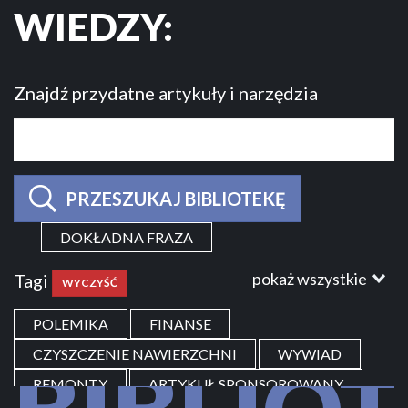
WIEDZY:
Znajdź przydatne artykuły i narzędzia
PRZESZUKAJ BIBLIOTEKĘ
DOKŁADNA FRAZA
pokaż wszystkie
Tagi
WYCZYŚĆ
POLEMIKA
FINANSE
CZYSZCZENIE NAWIERZCHNI
WYWIAD
BIBLIO
REMONTY
ARTYKUŁ SPONSOROWANY